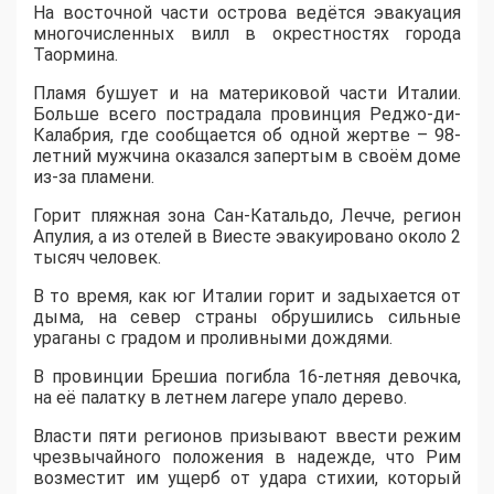
На восточной части острова ведётся эвакуация
многочисленных вилл в окрестностях города
Таормина.
Пламя бушует и на материковой части Италии.
Больше всего пострадала провинция Реджо-ди-
Калабрия, где сообщается об одной жертве – 98-
летний мужчина оказался запертым в своём доме
из-за пламени.
Горит пляжная зона Сан-Катальдо, Лечче, регион
Апулия, а из отелей в Виесте эвакуировано около 2
тысяч человек.
В то время, как юг Италии горит и задыхается от
дыма, на север страны обрушились сильные
ураганы с градом и проливными дождями.
В провинции Брешиа погибла 16-летняя девочка,
на её палатку в летнем лагере упало дерево.
Власти пяти регионов призывают ввести режим
чрезвычайного положения в надежде, что Рим
возместит им ущерб от удара стихии, который