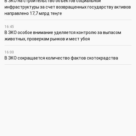
В ЗКО на строительство объектов социальной
инфраструктуры за счет возвращенных государству активов
направлено 17,7 млрд теңге
16:45
В ЗКО особое внимание уделяется контролю за выпасом
животных, проверкам рынков и мест убоя
16:00
В ЗКО сокращается количество фактов скотокрадства
15:30
Жиембет жырау: поэт и батыр своей эпохи
14:45
Полицейские награждены за мужество при задержании
подозреваемого в разбойном нападении в Уральске
12:30
Юношеская сборная ЗКО стала победителем XV
республиканского летнего чемпионата по пожарно-
спасательному спорту