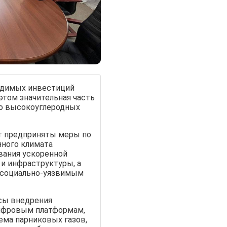
ходимых инвестиций
этом значительная часть
о высокоуглеродных
ут предприняты меры по
нного климата
вания ускоренной
и инфраструктуры, а
 социально-уязвимым
сы внедрения
цифровым платформам,
ема парниковых газов,