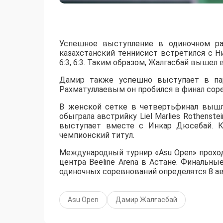
Успешное выступление в одиночном ра
казахстанский теннисист встретился с 
6:3, 6:3. Таким образом, Жалгасбай вышел 
Дамир также успешно выступает в пар
Рахматуллаевым он пробился в финал сорев
В женской сетке в четвертьфинал вышл
обыграла австрийку Liel Marlies Rothenste
выступает вместе с Инкар Дюсебай. К
чемпионский титул.
Международный турнир «Asu Open» прохо
центра Beeline Arena в Астане. Финальны
одиночных соревнований определятся 8 ав
Asu Open
Дамир Жалғасбай