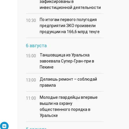
зафиксированы в
инвестиционной деятельности
По итогам первого полугодия
10:30
предприятия ЗКО произвели
продукции на 166,6 млрд теңге
6 августа
Таншовщица из Уральска
15:00
завоевала Супер-Гран-при в
Пекине
Делаешь ремонт – соблюдай
13:00
правила
Молодые гвардейцы впервые
11:00
вышли на охрану
общественного порядка в
Уральске