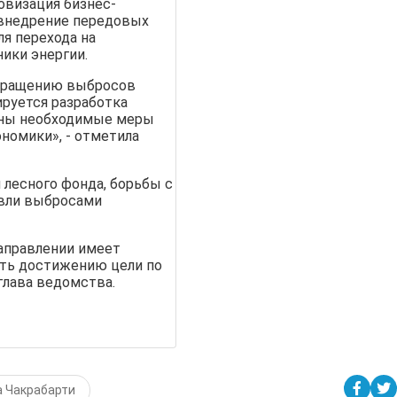
овизация бизнес-
 внедрение передовых
я перехода на
ики энергии.
окращению выбросов
ируется разработка
ены необходимые меры
номики», - отметила
лесного фонда, борьбы c
вли выбросами
аправлении имеет
ть достижению цели по
глава ведомства.
 Чакрабарти