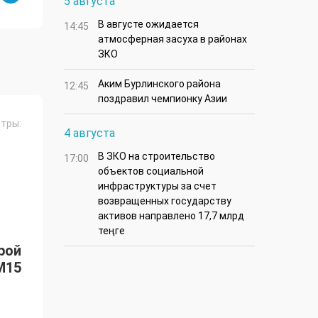
5 августа
В августе ожидается
14:45
атмосферная засуха в районах
ЗКО
Аким Бурлинского района
12:45
поздравил чемпионку Азии
тры:
4 августа
В ЗКО на строительство
17:00
объектов социальной
инфраструктуры за счет
возвращенных государству
активов направлено 17,7 млрд
теңге
рой
M15