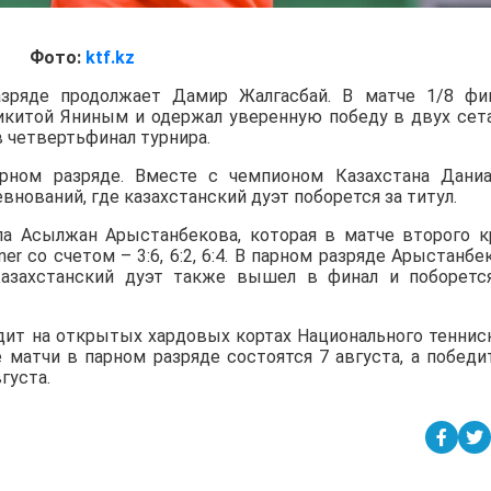
Фото:
ktf.kz
зряде продолжает Дамир Жалгасбай. В матче 1/8 фи
Никитой Яниным и одержал уверенную победу в двух сет
в четвертьфинал турнира.
ном разряде. Вместе с чемпионом Казахстана Дани
нований, где казахстанский дуэт поборется за титул.
а Асылжан Арыстанбекова, которая в матче второго к
iner со счетом – 3:6, 6:2, 6:4. В парном разряде Арыстанбе
азахстанский дуэт также вышел в финал и поборетс
дит на открытых хардовых кортах Национального теннис
е матчи в парном разряде состоятся 7 августа, а победи
густа.