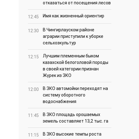
отказаться от посещения лесов
Имя как жизненный ориентир
12:45
В Чингирлауском районе
12:30
аграрии приступили к уборке
сельхозкультур
Лучшим племенным быком
12:15
казахской белоголовой породы
в своей категории признан
Жүрек из ЗКО
В ЗКО автомойки переходят на
12:00
систему оборотного
водоснабжения
В ЗКО площадь орошаемых
11:45
земель составляет 13,2 тыс. га
В ЗКО высокие темпы роста
11:15