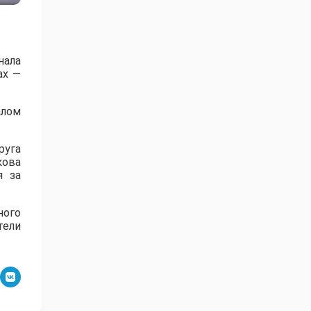
нала
ах —
алом
руга
кова
я за
ного
тели