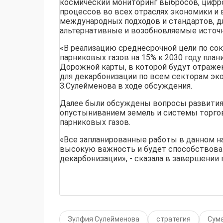
космический мониторинг выбросов, цифр
процессов во всех отраслях экономики и
международных подходов и стандартов, дл
альтернативные и возобновляемые источн
«В реализацию среднесрочной цели по с
парниковых газов на 15% к 2030 году план
Дорожной карты, в которой будут отраж
для декарбонизации по всем секторам эко
З.Сулейменова в ходе обсуждения.
Далее были обсуждены вопросы развития 
опустыниванием земель и системы торго
парниковых газов.
«Все запланированные работы в данном н
высокую важность и будет способствова
декарбонизации», - сказала в завершении 
Зүлфия Сүлейменова
стратегия
Сума