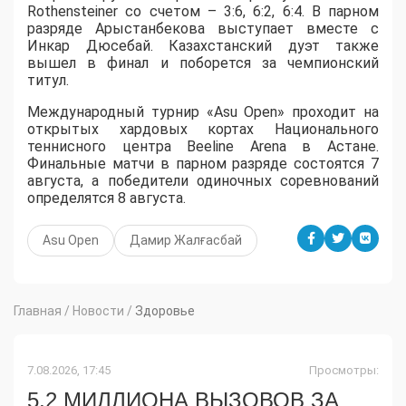
Rothensteiner со счетом – 3:6, 6:2, 6:4. В парном
разряде Арыстанбекова выступает вместе с
Инкар Дюсебай. Казахстанский дуэт также
вышел в финал и поборется за чемпионский
титул.
Международный турнир «Asu Open» проходит на
открытых хардовых кортах Национального
теннисного центра Beeline Arena в Астане.
Финальные матчи в парном разряде состоятся 7
августа, а победители одиночных соревнований
определятся 8 августа.
Asu Open
Дамир Жалғасбай
Главная
/
Новости
/
Здоровье
7.08.2026, 17:45
Просмотры:
5,2 МИЛЛИОНА ВЫЗОВОВ ЗА