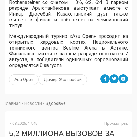
Rothensteiner со счетом – 3:6, 6:2, 6:4. В парном
разряде Арыстанбекова выступает вместе с
Инкар Дюсебай. Казахстанский дуэт также
вышел в финал и поборется за чемпионский
титул.
Международный турнир «Asu Open» проходит на
открытых хардовых кортах Национального
теннисного центра Beeline Arena в Астане.
Финальные матчи в парном разряде состоятся 7
августа, а победители одиночных соревнований
определятся 8 августа.
Asu Open
Дамир Жалғасбай
Главная
/
Новости
/
Здоровье
7.08.2026, 17:45
Просмотры:
5,2 МИЛЛИОНА ВЫЗОВОВ ЗА