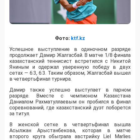
Фото:
ktf.kz
Успешное выступление в одиночном разряде
продолжает Дамир Жалгасбай. В матче 1/8 финала
казахстанский теннисист встретился с Никитой
Яниным и одержал уверенную победу в двух
сетах — 6:3, 6:3. Таким образом, Жалгасбай вышел
в четвертьфинал турнира.
Дамир также успешно выступает в парном
разряде. Вместе с чемпионом Казахстана
Даниалом Рахматуллаевым он пробился в финал
соревнований, где казахстанский дуэт поборется
за титул.
В женской сетке в четвертьфинал вышла
Асылжан Арыстанбекова, которая в матче
второго круга обыграла австрийку Liel Marlies