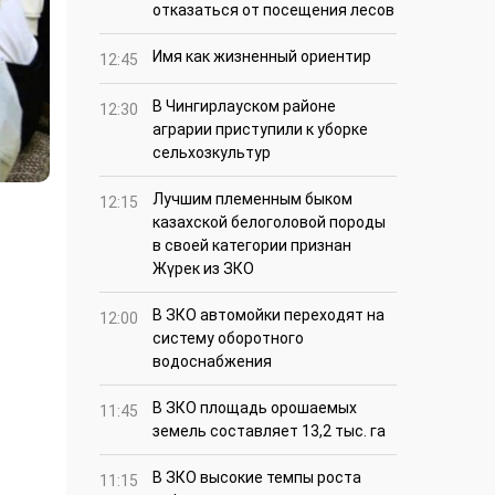
отказаться от посещения лесов
Имя как жизненный ориентир
12:45
В Чингирлауском районе
12:30
аграрии приступили к уборке
сельхозкультур
Лучшим племенным быком
12:15
казахской белоголовой породы
в своей категории признан
Жүрек из ЗКО
В ЗКО автомойки переходят на
12:00
систему оборотного
водоснабжения
В ЗКО площадь орошаемых
11:45
земель составляет 13,2 тыс. га
В ЗКО высокие темпы роста
11:15