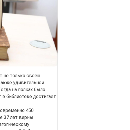
т не только своей
 также удивительной
Тогда на полках было
иг в библиотеке достигает
новременно 450
же 37 лет верны
агогическому