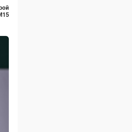
рой
M15