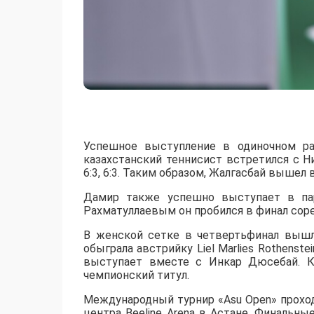
Успешное выступление в одиночном ра
казахстанский теннисист встретился с 
6:3, 6:3. Таким образом, Жалгасбай вышел 
Дамир также успешно выступает в пар
Рахматуллаевым он пробился в финал сорев
В женской сетке в четвертьфинал вышл
обыграла австрийку Liel Marlies Rothenste
выступает вместе с Инкар Дюсебай. К
чемпионский титул.
Международный турнир «Asu Open» прохо
центра Beeline Arena в Астане. Финальны