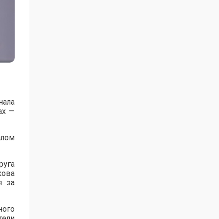
нала
ах —
алом
руга
кова
я за
ного
тели