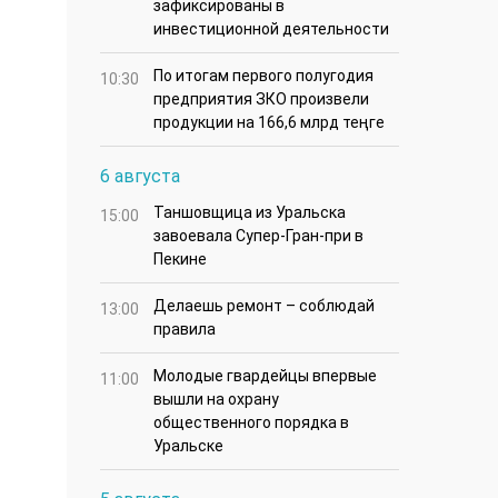
зафиксированы в
инвестиционной деятельности
По итогам первого полугодия
10:30
предприятия ЗКО произвели
продукции на 166,6 млрд теңге
6 августа
Таншовщица из Уральска
15:00
завоевала Супер-Гран-при в
Пекине
Делаешь ремонт – соблюдай
13:00
правила
Молодые гвардейцы впервые
11:00
вышли на охрану
общественного порядка в
Уральске