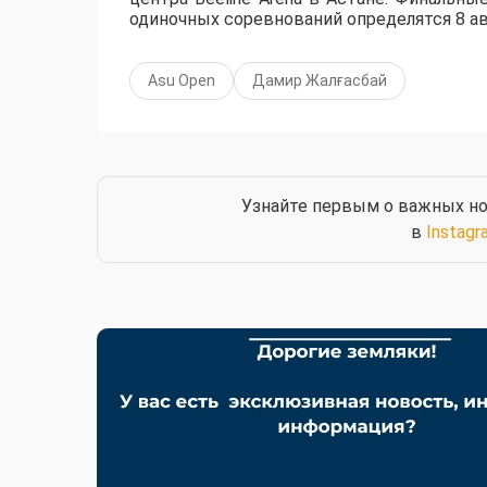
одиночных соревнований определятся 8 ав
Asu Open
Дамир Жалғасбай
Узнайте первым о важных но
в
Instagr