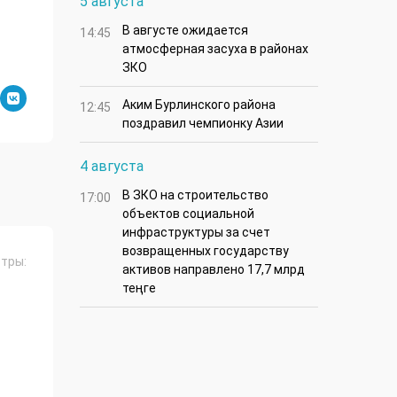
5 августа
В августе ожидается
14:45
атмосферная засуха в районах
ЗКО
Аким Бурлинского района
12:45
поздравил чемпионку Азии
4 августа
В ЗКО на строительство
17:00
объектов социальной
инфраструктуры за счет
возвращенных государству
тры:
активов направлено 17,7 млрд
теңге