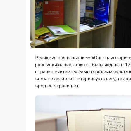
Реликвия под названием «Опытъ историче
россійскихъ писателяхъ» была издана в 177
страниц считается самым редким экземпл
всем показывают старинную книгу, так к
вред ее страницам.