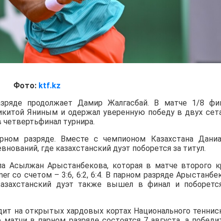
Фото:
ktf.kz
зряде продолжает Дамир Жалгасбай. В матче 1/8 фи
Никитой Яниным и одержал уверенную победу в двух сет
в четвертьфинал турнира.
ном разряде. Вместе с чемпионом Казахстана Дани
нований, где казахстанский дуэт поборется за титул.
а Асылжан Арыстанбекова, которая в матче второго к
iner со счетом – 3:6, 6:2, 6:4. В парном разряде Арыстанбе
азахстанский дуэт также вышел в финал и поборетс
дит на открытых хардовых кортах Национального теннис
е матчи в парном разряде состоятся 7 августа, а победи