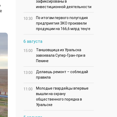
зафиксированы в
у
инвестиционной деятельности
е
По итогам первого полугодия
10:30
предприятия ЗКО произвели
продукции на 166,6 млрд теңге
6 августа
Таншовщица из Уральска
15:00
завоевала Супер-Гран-при в
Пекине
Делаешь ремонт – соблюдай
13:00
правила
Молодые гвардейцы впервые
11:00
вышли на охрану
общественного порядка в
Уральске