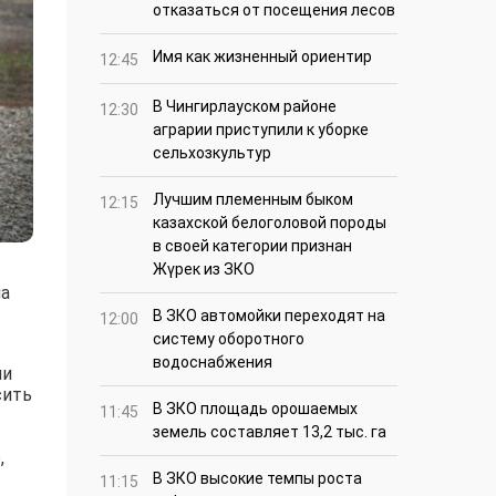
отказаться от посещения лесов
Имя как жизненный ориентир
12:45
В Чингирлауском районе
12:30
аграрии приступили к уборке
сельхозкультур
Лучшим племенным быком
12:15
казахской белоголовой породы
в своей категории признан
Жүрек из ЗКО
на
В ЗКО автомойки переходят на
12:00
систему оборотного
водоснабжения
ии
сить
В ЗКО площадь орошаемых
11:45
земель составляет 13,2 тыс. га
,
В ЗКО высокие темпы роста
11:15