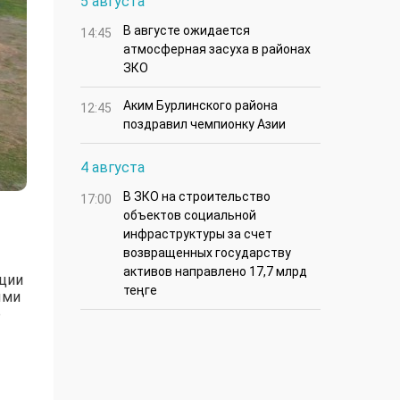
5 августа
В августе ожидается
14:45
атмосферная засуха в районах
ЗКО
Аким Бурлинского района
12:45
поздравил чемпионку Азии
4 августа
В ЗКО на строительство
17:00
объектов социальной
инфраструктуры за счет
возвращенных государству
активов направлено 17,7 млрд
иции
теңге
ыми
о