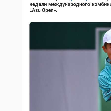
недели международного комбинир
«Asu Open».