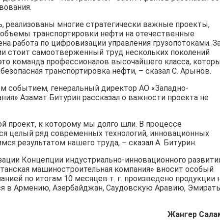
вования.
ь, реализованы многие стратегически важные проекты,
объемы транспортировки нефти на отечественные
а работа по цифровизации управления грузопотоками. З
ми стоит самоотверженный труд нескольких поколений
 это команда профессионалов высочайшего класса, котор
безопасная транспортировка нефти, – сказал С. Арынов.
м событием, генеральный директор АО «Западно-
ния» Азамат Битурин рассказал о важности проекта не
й проект, к которому мы долго шли. В процессе
ся целый ряд современных технологий, инновационных
мся результатом нашего труда, – сказал А. Битурин.
изации Концепции индустриально-инновационного развити
станская машиностроительная компания» вносит особый
нией по итогам 10 месяцев т. г. произведено продукции 
тся в Армению, Азербайджан, Саудовскую Аравию, Эмираты
Жангер Сала