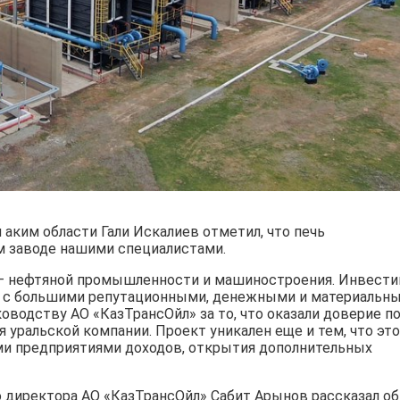
аким области Гали Искалиев отметил, что печь
м заводе нашими специалистами.
 – нефтяной промышленности и машиностроения. Инвест
ы с большими репутационными, денежными и материальн
оводству АО «КазТрансОйл» за то, что оказали доверие п
 уральской компании. Проект уникален еще и тем, что это
и предприятиями доходов, открытия дополнительных
 директора АО «КазТрансОйл» Сабит Арынов рассказал об