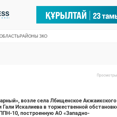
 ОБЛАСТЬ
РАЙОНЫ ЗКО
Просмотры:
харный», возле села Лбищенское Акжаикского
и Гали Искалиева в торжественной обстановк
 ППН-10, построенную АО «Западно-