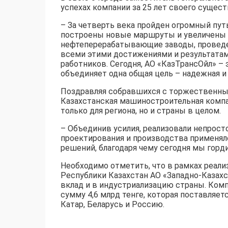
успехах компании за 25 лет своего сущест
– За четверть века пройден огромный пут
построены новые маршруты и увеличены 
нефтеперерабатывающие заводы, проведен
всеми этими достижениями и результата
работников. Сегодня, АО «КазТрансОйл» –
объединяет одна общая цель – надежная и 
Поздравляя собравшихся с торжественны
Казахстанская машиностроительная компа
только для региона, но и страны в целом.
– Объединив усилия, реализовали непросто
проектирования и производства применял
решений, благодаря чему сегодня мы горди
Необходимо отметить, что в рамках реал
Республики Казахстан АО «Западно-Казах
вклад и в индустриализацию страны. Компа
сумму 4,6 млрд тенге, которая поставляе
Катар, Беларусь и Россию.