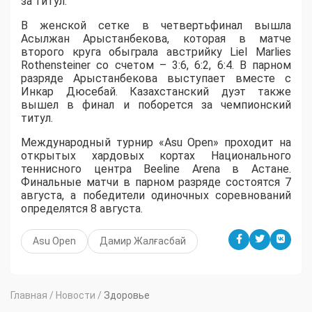
за титул.
В женской сетке в четвертьфинал вышла
Асылжан Арыстанбекова, которая в матче
второго круга обыграла австрийку Liel Marlies
Rothensteiner со счетом – 3:6, 6:2, 6:4. В парном
разряде Арыстанбекова выступает вместе с
Инкар Дюсебай. Казахстанский дуэт также
вышел в финал и поборется за чемпионский
титул.
Международный турнир «Asu Open» проходит на
открытых хардовых кортах Национального
теннисного центра Beeline Arena в Астане.
Финальные матчи в парном разряде состоятся 7
августа, а победители одиночных соревнований
определятся 8 августа.
Asu Open
Дамир Жалғасбай
Главная
/
Новости
/
Здоровье