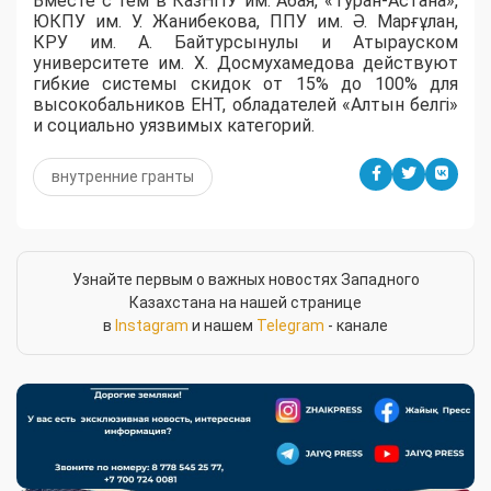
Вместе с тем в КазНПУ им. Абая, «Туран-Астана»,
ЮКПУ им. У. Жанибекова, ППУ им. Ә. Марғұлан,
КРУ им. А. Байтурсынулы и Атырауском
университете им. Х. Досмухамедова действуют
гибкие системы скидок от 15% до 100% для
высокобальников ЕНТ, обладателей «Алтын белгі»
и социально уязвимых категорий.
внутренние гранты
Узнайте первым о важных новостях Западного
Казахстана на нашей странице
в
Instagram
и нашем
Telegram
- канале