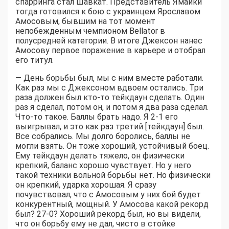
спарринга стал Шавкат. Представитель Ямайки
тогда готовился к бою с украинцем Ярославом
Амосовым, бывшим на тот момент
непобежденным чемпионом Bellator в
полусредней категории. В итоге Джексон нанес
Амосову первое поражение в карьере и отобрал
его титул.
— День борьбы был, мы с ним вместе работали.
Как раз мы с Джексоном вдвоем остались. Три
раза должен был кто-то тейкдаун сделать. Один
раз я сделал, потом он, и потом я два раза сделал.
Что-то такое. Баллы брать надо. Я 2-1 его
выигрывал, и это как раз третий [тейкдаун] был.
Все собрались. Мы долго боролись, баллы не
могли взять. Он тоже хороший, устойчивый боец.
Ему тейкдаун делать тяжело, он физически
крепкий, баланс хорошо чувствует. Но у него
такой техники вольной борьбы нет. Но физически
он крепкий, ударка хорошая. Я сразу
почувствовал, что с Амосовым у них бой будет
конкурентный, мощный. У Амосова какой рекорд
был? 27-0? Хороший рекорд был, но вы видели,
что он борьбу ему не дал, чисто в стойке