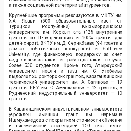
а также социальной категории абитуриентов.
​Крупнейшие программы реализуются в МКТУ им.
Х.А. Ясави (500 образовательных квот от
Турецкой Республики), Кызылординском
университете им. Коркыт ата (125 внутренних
грантов по IT-направлению и 100% гранты для
детей-сирот), ВКТУ им. Д. Серикбаева (94 гранта в
рамках собственных конкурсов) и Satbayev
University, где финансовую поддержку за счет
недропользователей и работодателей получат
более 538 студентов. Кроме того, Атырауский
университет нефти и газа им. С. Утебаева
выделяет 20 ректорских грантов, Карагандинский
технический университет им. А. Сагинова – 19
грантов, ВКУ им. С. Аманжолова – 12 грантов, а
Рудненский индустриальный университет – 10
грантов.
​В Карагандинском индустриальном университете
учрежден именной грант им. Наримана
Ишмухамедова с покрытием стоимости обучения
и ежемесячной стипендией 150 тыс. тенге.