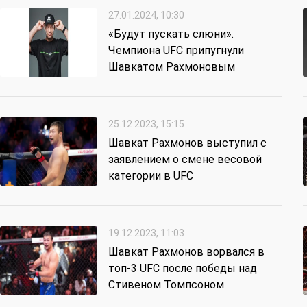
27.01.2024, 10:30
«Будут пускать слюни».
Чемпиона UFC припугнули
Шавкатом Рахмоновым
25.12.2023, 15:15
Шавкат Рахмонов выступил с
заявлением о смене весовой
категории в UFC
19.12.2023, 11:03
Шавкат Рахмонов ворвался в
топ-3 UFC после победы над
Стивеном Томпсоном