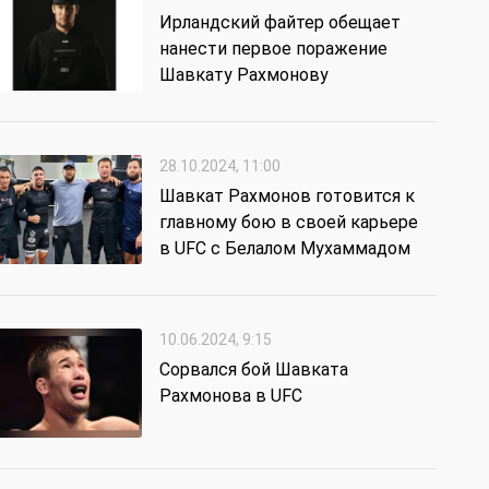
Ирландский файтер обещает
нанести первое поражение
Шавкату Рахмонову
28.10.2024, 11:00
Шавкат Рахмонов готовится к
главному бою в своей карьере
в UFC с Белалом Мухаммадом
10.06.2024, 9:15
Сорвался бой Шавката
Рахмонова в UFC