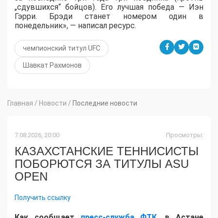
„сдувшихся“ бойцов). Его лучшая победа — Иэн
Гэрри. Брэди станет номером один в
понедельник», — написал ресурс.
чемпионский титул UFC
Шавкат Рахмонов
Главная
/
Новости
/
Последние новости
7.08.2026, 20:00
Просмотры:
КАЗАХСТАНСКИЕ ТЕННИСИСТЫ
ПОБОРЮТСЯ ЗА ТИТУЛЫ ASU
OPEN
Получить ссылку
Как сообщает
пресс-служба ФТК
, в Астане