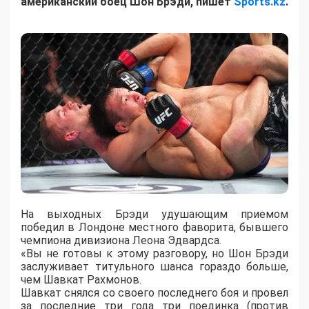
американский боец Шон Брэди, пишет
Sports.kz
.
На выходных Брэди удушающим приемом
победил в Лондоне местного фаворита, бывшего
чемпиона дивизиона Леона Эдвардса.
«Вы не готовы к этому разговору, но Шон Брэди
заслуживает титульного шанса гораздо больше,
чем Шавкат Рахмонов.
Шавкат снялся со своего последнего боя и провел
за последние три года три поединка (против