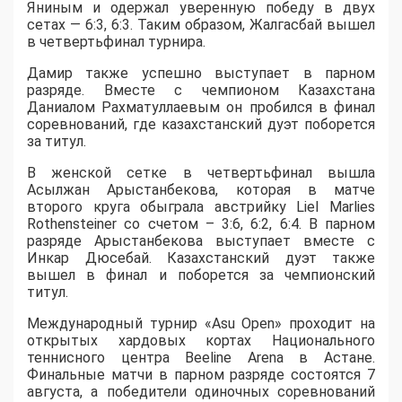
Яниным и одержал уверенную победу в двух
сетах — 6:3, 6:3. Таким образом, Жалгасбай вышел
в четвертьфинал турнира.
Дамир также успешно выступает в парном
разряде. Вместе с чемпионом Казахстана
Даниалом Рахматуллаевым он пробился в финал
соревнований, где казахстанский дуэт поборется
за титул.
В женской сетке в четвертьфинал вышла
Асылжан Арыстанбекова, которая в матче
второго круга обыграла австрийку Liel Marlies
Rothensteiner со счетом – 3:6, 6:2, 6:4. В парном
разряде Арыстанбекова выступает вместе с
Инкар Дюсебай. Казахстанский дуэт также
вышел в финал и поборется за чемпионский
титул.
Международный турнир «Asu Open» проходит на
открытых хардовых кортах Национального
теннисного центра Beeline Arena в Астане.
Финальные матчи в парном разряде состоятся 7
августа, а победители одиночных соревнований