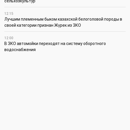
сельхозкультур
12:15
Лучшим племенным быком казахской белоголовой породы в
своей категории признан Жүрек из ЗКО
12:00
В ЗКО автомойки переходят на систему оборотного
водоснабжения
11:45
В ЗКО площадь орошаемых земель составляет 13,2 тыс. га
11:15
В ЗКО высокие темпы роста зафиксированы в
инвестиционной деятельности
10:30
По итогам первого полугодия предприятия ЗКО произвели
продукции на 166,6 млрд теңге
6 августа