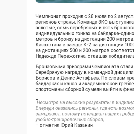
Чемпионат проходил с 28 июля по 2 август
регионов страны. Команда ЗКО выступила 
золотые, семь серебряных и пять бронзов
индивидуальных гонках на байдарке-одино
метров и бронзу на дистанции 200 метро
Казахстана в заезде К-2 на дистанции 10
на дистанциях 500 и 200 метров соответс
Надежда Пережогина, ставшая победитель
Бронзовыми призерами чемпионата стали 
Серебряную награду в командной дисципли
Борисов и Денис Астафьев. По словам пр
байдарках и каноэ и академической гребл
спортсмены сборной сумели выйти в фина
–
Несмотря на высокие результаты в индивид
Впереди оказались регионы, где есть возмож
замерзают, поэтому потенциал наших гребц
учебно-тренировочных сборов,
– отметил Юрий Казанин.