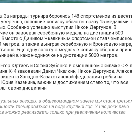
а. За награды турнира боролись 148 спортсменов из десят
уверенно, пополнив копилку области сразу 15 медалями: 
ых. Особенно успешно выступил Никон Дергунов. В
чке он завоевал серебряную медаль на дистанции 500
в. Вместе с Данилом Чкалкиным спортсмен стал чемпионо
00 метров, а также выиграл серебряную и бронзовую нагр
твенно. Еще одну золотую медаль в копилку сборной прин
ницей в каноэ-одиночке на дистанции 5000 метров.
Егор Юртаев и София Зубенко в смешанном экипаже С-2 m
не К-4 завоевали Данил Чкалкин, Никон Дергунов, Алекс
езидента Западно-Казахстанской федерации гребли на
е Юрия Казанина, важным достижением стало то, что все
лы своих дисциплин.
уальных заездах, в общекомандном зачете мы стали третьи
ность тренироваться на воде круглый год. У нас реки рано
ов можно реализовать только при увеличении количества