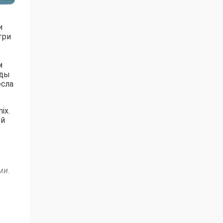
и
три
м
ады
есла
ix.
ей
ми.