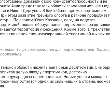
 спортсмены доказали свою конкурентоспособность и на
онате Азии представители области завоевали четыре мед
ова и Никон Дергунов. В ближайшее время спортсменам
При этом развитие гребного спорта в регионе продолжает
ктуры. По словам Юрия Казанина, сегодня ведется
портивной школы: оборудованы современные раздевалки
ивается территория учреждения. Кроме того, в трехлетн
тельства новой специализированной спортивной школы п
ерживали. Тогда возможностей для подготовки станет больше
спортсменов,
станской области насчитывает семь десятилетий. Она бер
н воспитал целую плеяду спортсменов, достойно
х международных соревнованиях. Новые успехи молодых
прежнему остается одной из сильнейших в стране, несмо
ия.