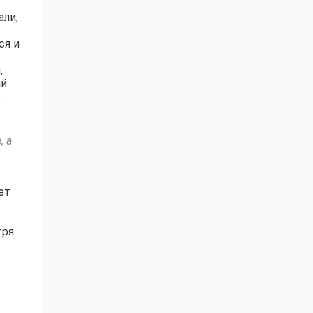
али,
ся и
,
ий
о
, а
ет
тря