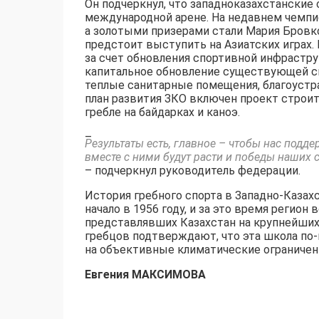
Он подчеркнул, что западноказахстанские
международной арене. На недавнем чемпи
а золотыми призерами стали Мария Бровк
предстоит выступить на Азиатских играх. 
за счет обновления спортивной инфрастру
капитальное обновление существующей с
теплые санитарные помещения, благоустра
план развития ЗКО включен проект строи
гребле на байдарках и каноэ.
–
Результаты есть, главное – чтобы нас подд
вместе с ними будут расти и победы наших 
– подчеркнул руководитель федерации.
История гребного спорта в Западно-Казах
начало в 1956 году, и за это время регио
представлявших Казахстан на крупнейши
гребцов подтверждают, что эта школа по-
на объективные климатические ограничен
Евгения МАКСИМОВА