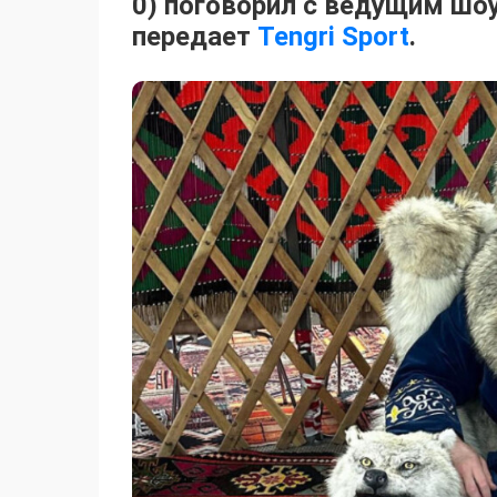
0) поговорил с ведущим шо
передает
Tengri Sport
.