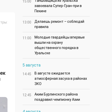
Таншовщица из Уральска
15:00
завоевала Супер-Гран-при в
Пекине
Делаешь ремонт – соблюдай
тры:
13:00
правила
Молодые гвардейцы впервые
11:00
вышли на охрану
общественного порядка в
Уральске
5 августа
шек
В августе ожидается
14:45
и
атмосферная засуха в районах
ЗКО
Аким Бурлинского района
12:45
поздравил чемпионку Азии
4 августа