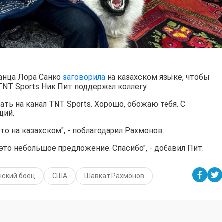
танца Лора Санко
заговорила
на казахском языке, чтобы
NT Sports Ник Пит поддержал коллегу.
ть на канал TNT Sports. Хорошо, обожаю тебя. С
щий.
это на казахском", - поблагодарил Рахмонов.
 это небольшое предложение. Спасибо", - добавил Пит.
нский боец
США
Шавкат Рахмонов