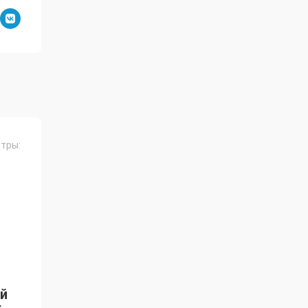
тры:
й