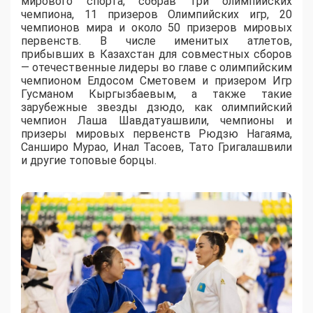
мирового спорта, собрав три олимпийских
чемпиона, 11 призеров Олимпийских игр, 20
чемпионов мира и около 50 призеров мировых
первенств. В числе именитых атлетов,
прибывших в Казахстан для совместных сборов
— отечественные лидеры во главе с олимпийским
чемпионом Елдосом Сметовем и призером Игр
Гусманом Кыргызбаевым, а также такие
зарубежные звезды дзюдо, как олимпийский
чемпион Лаша Шавдатуашвили, чемпионы и
призеры мировых первенств Рюдзю Нагаяма,
Санширо Мурао, Инал Тасоев, Тато Григалашвили
и другие топовые борцы.