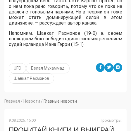
полусреднем весе. Также есть Карлос Пратес, но
о нем пока рано говорить, потому что он пока не
дрался с топовыми парнями. Но в теории он тоже
может стать доминирующей силой в этом
дивизионе, — рассуждает автор канала.
Напомним, Шавкат Рахмонов (19-0) в своем
последнем бою победил единогласным решением
судей ирландца Иэна Гэрри (15-1).
UFC
Белал Мухаммад
Шавкат Рахмонов
Главная
/
Новости
/
Главные новости
9.08.2026, 15:00
Просмотры:
ПРОЧИТАЙ КНИГИ И ВЫИГРАЙ