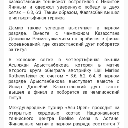
казахстанский теннисист встретился с Никитой
Яниным и одержал уверенную победу в двух
сетах — 6:3, 6:3. Таким образом, Жалгасбай вышел
в четвертьфинал турнира.
Дамир также успешно выступает в парном
разряде. Вместе с чемпионом Казахстана
Даниалом Рахматуллаевым он пробился в финал
соревнований, где казахстанский дуэт поборется
за титул.
В женской сетке в четвертьфинал вышла
Асылжан Арыстанбекова, которая в матче
второго круга обыграла австрийку Liel Marlies
Rothensteiner со счетом – 3:6, 6:2, 6:4. В парном
разряде Арыстанбекова выступает вместе с
Инкар Дюсебай. Казахстанский дуэт также
вышел в финал и поборется за чемпионский
титул.
Международный турнир «Asu Open» проходит на
открытых хардовых кортах Национального
теннисного центра Beeline Arena в Астане.
Финальные матчи в парном разряде состоятся 7