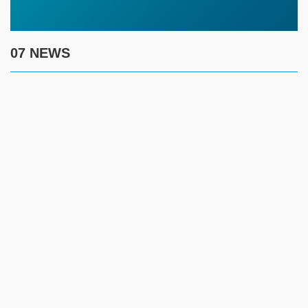
07 NEWS
7 августа
17:30
Полиция предупреждает граждан о новой схеме
телефонного мошенничества
17:00
Создание безопасности детей летом требует комплексного
контроля за ключевыми рисками
14:45
Жителям ЗКО рекомендуют соблюдать введенные
ограничения и временно отказаться от посещения лесов
12:45
Имя как жизненный ориентир