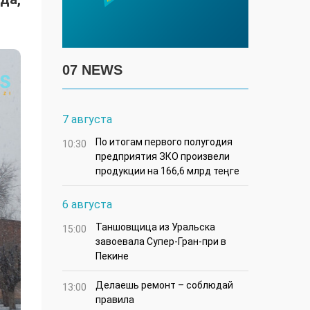
07 NEWS
7 августа
По итогам первого полугодия
10:30
предприятия ЗКО произвели
продукции на 166,6 млрд теңге
6 августа
Таншовщица из Уральска
15:00
завоевала Супер-Гран-при в
Пекине
Делаешь ремонт – соблюдай
13:00
правила