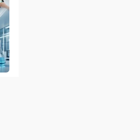
аря
р