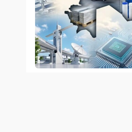
Системную поддержку коммерциализации 
науки», подведомственное Комитету наук
грантовому финансированию многие научн
исследований до серийного производства 
Одним из таких проектов стали казахояз
әлемі», разработанные учеными Актюбинс
К.Жубанова. Цифровые решения предназн