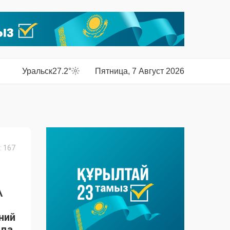
Уральск
27.2°
Пятница, 7 Август 2026
 167
А
ний
да,