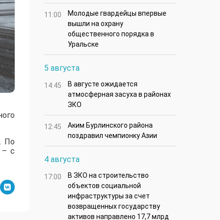
Молодые гвардейцы впервые
11:00
вышли на охрану
общественного порядка в
Уральске
5 августа
В августе ожидается
14:45
атмосферная засуха в районах
ЗКО
ного
Аким Бурлинского района
12:45
поздравил чемпионку Азии
. По
 – с
4 августа
В ЗКО на строительство
17:00
объектов социальной
инфраструктуры за счет
возвращенных государству
активов направлено 17,7 млрд