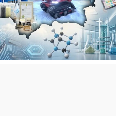
Фото:
СЦК
результатов научной деятельности оказывает АО «Фонд
и Министерства науки и высшего образования РК. Благод
ые разработки успешно прошли путь от лабораторных
и выхода на рынок.
ычные мобильные приложения «Сауатты бала» и «Дыбыста
кого регионального университета имени
ачены для детей с особыми образовательными