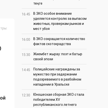
теңге
В ЗКО особое внимание
16:45
уделяется контролю за выпасом
животных, проверкам рынков и
тры:
мест убоя
В ЗКО сокращается количество
16:00
фактов скотокрадства
О
Жиембет жырау: поэт и батыр
15:30
своей эпохи
Полицейские награждены за
14:45
мужество при задержании
подозреваемого в разбойном
нападении в Уральске
Юношеская сборная ЗКО стала
12:30
кой
победителем XV
республиканского летнего