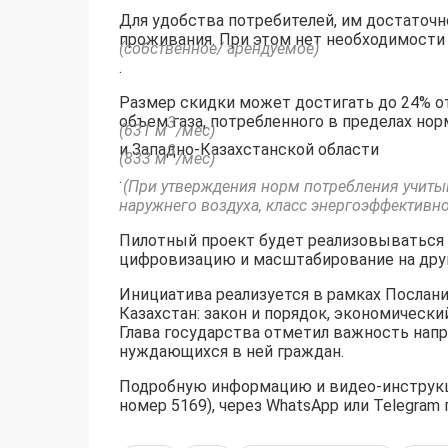
Для удобства потребителей, им достаточн
проживания. При этом нет необходимости
(собственное/ арендуемое)
.
Размер скидки может достигать до 24% от
объем газа, потребленного в пределах н
3
(631 м
/мес)
и Западно-Казахстанской области
3
(833 м
/мес)
.
(При утверждения норм потребления учитыв
наружнего воздуха, класс энергоэффективно
Пилотный проект будет реализовываться 
цифровизацию и масштабирование на друг
Инициатива реализуется в рамках Послан
Казахстан: закон и порядок, экономически
Глава государства отметил важность нап
нуждающихся в ней граждан.
Подробную информацию и видео-инструкци
номер 5169), через WhatsApp или Telegram п