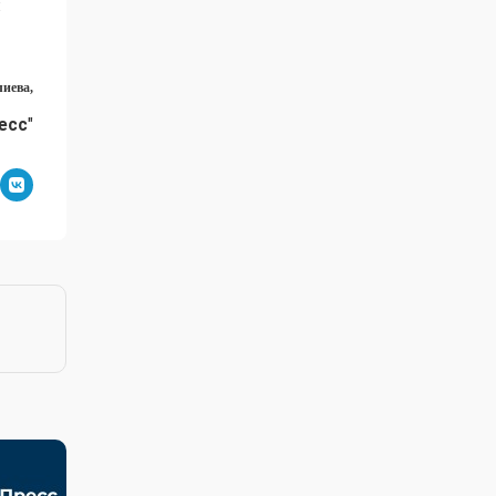
и
иева,
есс
"