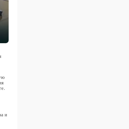
я
ную
ия
ге.
ва и