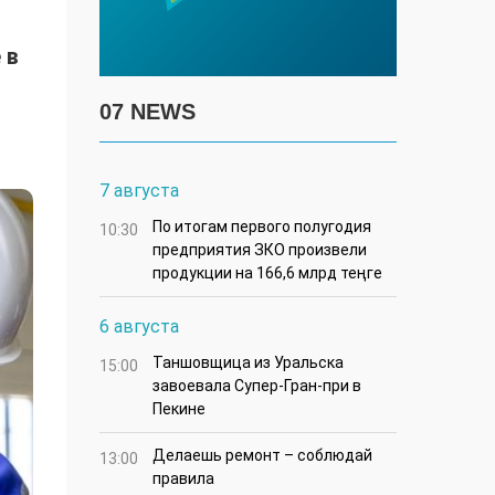
 в
07 NEWS
7 августа
По итогам первого полугодия
10:30
предприятия ЗКО произвели
продукции на 166,6 млрд теңге
6 августа
Таншовщица из Уральска
15:00
завоевала Супер-Гран-при в
Пекине
Делаешь ремонт – соблюдай
13:00
правила