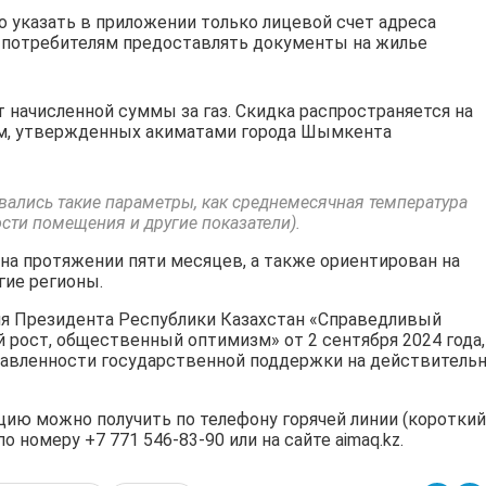
о указать в приложении только лицевой счет адреса
 потребителям предоставлять документы на жилье
 начисленной суммы за газ. Скидка распространяется на
орм, утвержденных акиматами города Шымкента
ались такие параметры, как среднемесячная температура
сти помещения и другие показатели).
на протяжении пяти месяцев, а также ориентирован на
ие регионы.
ия Президента Республики Казахстан «Справедливый
й рост, общественный оптимизм» от 2 сентября 2024 года,
равленности государственной поддержки на действитель
ю можно получить по телефону горячей линии (короткий
о номеру +7 771 546-83-90 или на сайте aimaq.kz.