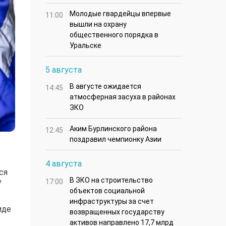
Молодые гвардейцы впервые
11:00
вышли на охрану
общественного порядка в
Уральске
5 августа
В августе ожидается
14:45
атмосферная засуха в районах
ЗКО
Аким Бурлинского района
12:45
поздравил чемпионку Азии
4 августа
ся
В ЗКО на строительство
v
17:00
объектов социальной
инфраструктуры за счет
иде
возвращенных государству
активов направлено 17,7 млрд