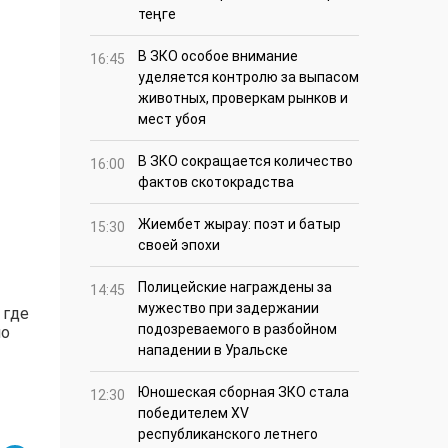
теңге
В ЗКО особое внимание
16:45
уделяется контролю за выпасом
животных, проверкам рынков и
мест убоя
В ЗКО сокращается количество
16:00
фактов скотокрадства
Жиембет жырау: поэт и батыр
15:30
своей эпохи
Полицейские награждены за
14:45
мужество при задержании
 где
подозреваемого в разбойном
но
нападении в Уральске
Юношеская сборная ЗКО стала
12:30
победителем XV
республиканского летнего