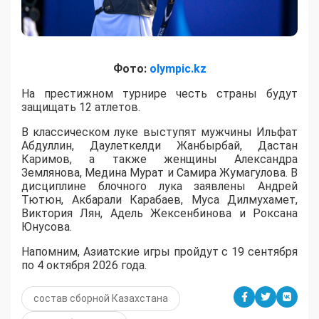
Фото:
olympic.kz
На престижном турнире честь страны будут
защищать 12 атлетов.
В классическом луке выступят мужчины Ильфат
Абдуллин, Даулеткелди Жанбырбай, Дастан
Каримов, а также женщины Александра
Землянова, Медина Мурат и Самира Жумагулова. В
дисциплине блочного лука заявлены Андрей
Тютюн, Акбарали Карабаев, Муса Дилмухамет,
Виктория Лян, Адель Жексенбинова и Роксана
Юнусова.
Напомним, Азиатские игры пройдут с 19 сентября
по 4 октября 2026 года.
состав сборной Казахстана