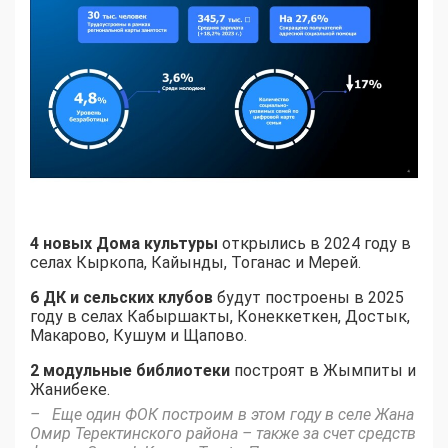
4 новых Дома культуры
открылись в 2024 году в
селах Кыркопа, Кайынды, Тоганас и Мерей.
6 ДК и сельских клубов
будут построены в 2025
году в селах Кабыршакты, Конеккеткен, Достык,
Макарово, Кушум и Щапово.
2 модульные библиотеки
построят в Жымпиты и
Жанибеке.
– Еще один ФОК построим в этом году в селе Жана
Омир Теректинского района – также за счет средств