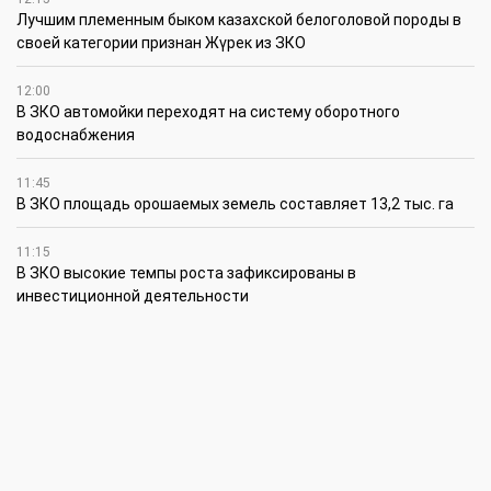
Лучшим племенным быком казахской белоголовой породы в
своей категории признан Жүрек из ЗКО
12:00
В ЗКО автомойки переходят на систему оборотного
водоснабжения
11:45
В ЗКО площадь орошаемых земель составляет 13,2 тыс. га
11:15
В ЗКО высокие темпы роста зафиксированы в
инвестиционной деятельности
10:30
По итогам первого полугодия предприятия ЗКО произвели
продукции на 166,6 млрд теңге
6 августа
15:00
Таншовщица из Уральска завоевала Супер-Гран-при в Пекине