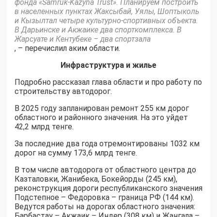
фонда «Samruk-Kazyna Trust». Планируем построить
в населенных пунктах Жаксыбай, Уялы, Шоптыколь
и Кызылтал четыре культурно-спортивных объекта.
В Дарьинске и Акжаике два спорткомплекса. В
Жарсуате и Кентубеке – два спортзала
, – перечислил аким области.
Инфраструктура и жилье
Подробно рассказал глава области и про работу по
строительству автодорог.
В 2025 году запланирован ремонт 255 км дорог
областного и районного значения. На это уйдет
42,2 млрд тенге.
За последние два года отремонтированы 1032 км
дорог на сумму 173,6 млрд тенге.
В том числе автодорога от областного центра до
Казталовки, Жанибека, Бокейорды (245 км),
реконструкция дороги республиканского значения
Подстепное – Федоровка – граница РФ (144 км).
Ведутся работы на дорогах областного значения:
Барбастау – Акжаик – Индер (308 км) и Жангала –