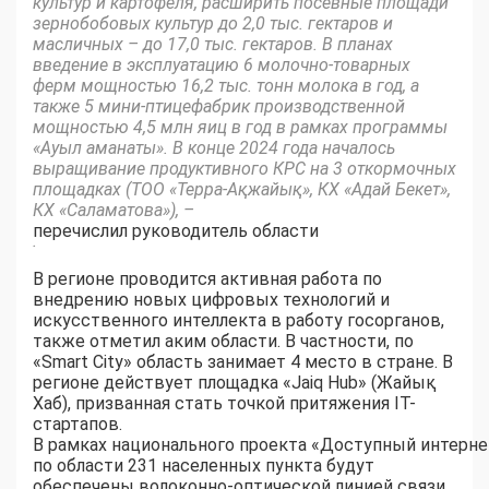
культур и картофеля, расширить посевные площади
зернобобовых культур до 2,0 тыс. гектаров и
масличных – до 17,0 тыс. гектаров. В планах
введение в эксплуатацию 6 молочно-товарных
ферм мощностью 16,2 тыс. тонн молока в год, а
также 5 мини-птицефабрик производственной
мощностью 4,5 млн яиц в год в рамках программы
«Ауыл аманаты». В конце 2024 года началось
выращивание продуктивного КРС на 3 откормочных
площадках (ТОО «Терра-Ақжайық», КХ «Адай Бекет»,
КХ «Саламатова»), –
перечислил руководитель области
.
В регионе проводится активная работа по
внедрению новых цифровых технологий и
искусственного интеллекта в работу госорганов,
также отметил аким области. В частности, по
«Smart City» область занимает 4 место в стране. В
регионе действует площадка «Jaiq Hub» (Жайық
Хаб), призванная стать точкой притяжения IT-
стартапов.
В рамках национального проекта «Доступный интерне
по области 231 населенных пункта будут
обеспечены волоконно-оптической линией связи.