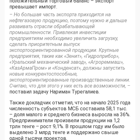
положительный торговый баланс – экспорт
превышает импорт.
– Но большая часть экспорта приходится на
нефтегазовую продукцию, поэтому нужно и дальше
развивать отрасли обрабатывающей
промышленности. Привлекая инвестиции
предприятиям необходимо увеличить загрузку,
сделать приоритетным выпуск
экспортоориентированной продукции. Крупные
предприятия, такие как «Зенит», «Гидроприбор»,
«Уральский механический завод», «Агрореммаш»,
«КазАрмаПром» и «Конденсат», должны запустить
новые конкурентоспособные,
экспорториентированные производственные линии.
Считаю, что для этого у них есть все возможности, –
поставил задачу Нариман Турегалиев.
Также докладчик отметил, что на начало 2025 года
численность субъектов МСБ составила 58,1 тыс.
– доля малого и среднего бизнеса выросла на 36%.
Предприниматели произвели продукции на 1,2
трлн тенге – рост 9,1%. В прошлом году им было
выделено 3 млрд тенге и поддержано свыше
одной тысячи проектов.