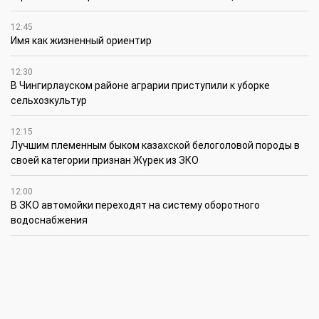
12:45
Имя как жизненный ориентир
12:30
В Чингирлауском районе аграрии приступили к уборке
сельхозкультур
12:15
Лучшим племенным быком казахской белоголовой породы в
своей категории признан Жүрек из ЗКО
12:00
В ЗКО автомойки переходят на систему оборотного
водоснабжения
11:45
В ЗКО площадь орошаемых земель составляет 13,2 тыс. га
11:15
В ЗКО высокие темпы роста зафиксированы в