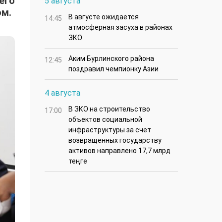
его
5 августа
ом.
В августе ожидается
14:45
атмосферная засуха в районах
ЗКО
Аким Бурлинского района
12:45
поздравил чемпионку Азии
4 августа
В ЗКО на строительство
17:00
объектов социальной
инфраструктуры за счет
возвращенных государству
активов направлено 17,7 млрд
теңге