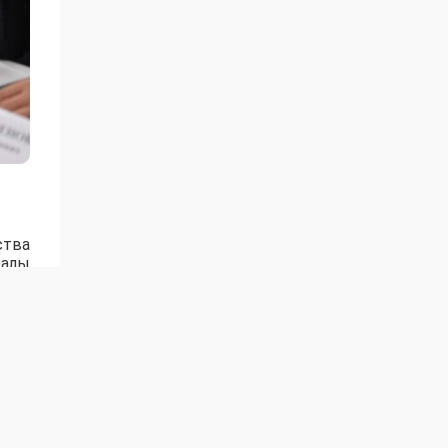
ства
ралы
ьном
ия о
ание
ов в
т по
ость