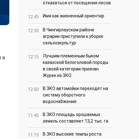
отказаться от посещения лесов
Имя как жизненный ориентир
12:45
В Чингирлауском районе
12:30
аграрии приступили к уборке
сельхозкультур
Лучшим племенным быком
12:15
и в
казахской белоголовой породы
в своей категории признан
Жүрек из ЗКО
В ЗКО автомойки переходят на
12:00
систему оборотного
водоснабжения
В ЗКО площадь орошаемых
11:45
земель составляет 13,2 тыс. га
В ЗКО высокие темпы роста
11:15