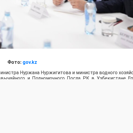
Фото:
gov.kz
инистра Нуржана Нуржигитова и министра водного хозяй
звычайного и Полномочного Посла РК в Узбекистане Е
ю Соглашения о совместном управлении и рационал
х объектов, а также рассмотрели проект положен
стоянным механизмом реализации договора. Особое вним
положительно оценили ход автоматизации гидропост
о расширении системы.
народных финансовых организаций реализуется проек
ерритории каждого государства), что обеспечит прозрачн