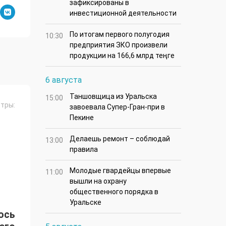
зафиксированы в
инвестиционной деятельности
По итогам первого полугодия
10:30
предприятия ЗКО произвели
продукции на 166,6 млрд теңге
6 августа
Таншовщица из Уральска
15:00
тры:
завоевала Супер-Гран-при в
Пекине
Делаешь ремонт – соблюдай
13:00
правила
Молодые гвардейцы впервые
11:00
вышли на охрану
общественного порядка в
Уральске
ось