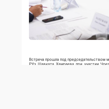
Встреча прошла под председательством м
РУз Шавката Хамраева при участии Чре
Тугжанова.
​Стороны высоко оценили ратификаци
использовании трансграничных водны
совместной комиссии, которая станет по
было уделено цифровизации: стороны 
бассейне реки Сырдарья и договорились 
На данный момент при поддержке между
автоматизации 10 гидропостов (по 5 на т