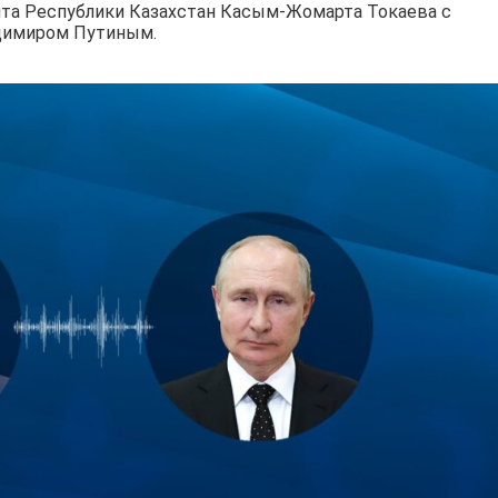
та Республики Казахстан Касым-Жомарта Токаева с
димиром Путиным.