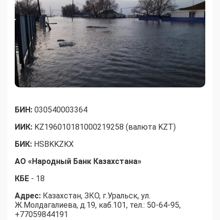
БИН:
030540003364
ИИК:
KZ196010181000219258 (валюта KZT)
БИК:
HSBKKZKX
АО «Народный Банк Казахстана»
КБЕ
- 18
Адрес:
Казахстан, ЗКО, г.Уральск, ул.
Ж.Молдагалиева, д.19, каб.101, тел.: 50-64-95,
+77059844191