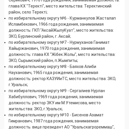
глава КХ "Теректі", место жительства: Теректинский
район, село Теректі;
по избирательному округу №6 - Курманкулов Жасталап
Исламбекович, 1966 года рождения, занимаемая
должность: ГКП "АксайЖылуКуат", место жительства:
ЗКО, Бурлинский район, г. Аксай;
по избирательному округу №7 - Нурмуханов Ганимат
Хайыржанович, 1970 года рождения, занимаемая
должность: глава КХ "Жібек Жолы", место жительства:
ЗКО, Сырымский район, п.Жымпиты;
по избирательному округу №8 - Баяхов Алиби
Науханович, 1965 года рождения, занимаемая
должность: ректор КАЗУИиТС, место жительства: ЗКО,
г.Уральск;
по избирательному округу №9 - Сергалиев Нурлан
Хабибуллович, 1969 года рождения, занимаемая
должность: ректор ЗКУ им М.Утемисова, место
жительства: ЗКО, г.Уральск;
по избирательному округу №10 - Бисенов Азамат
Гимранович, 1987 года рождения, занимаемая
должность: вице президент АО "Уральскагрореммаш",