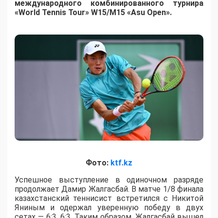
международного комбинированного турнира
«World Tennis Tour» W15/M15 «Asu Open».
Фото:
ktf.kz
Успешное выступление в одиночном разряде
продолжает Дамир Жалгасбай. В матче 1/8 финала
казахстанский теннисист встретился с Никитой
Яниным и одержал уверенную победу в двух
сетах — 6:3, 6:3. Таким образом, Жалгасбай вышел