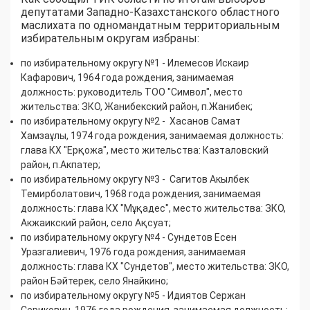
депутатами Западно-Казахстанского областного
маслихата по одномандатным территориальным
избирательным округам избраны:
по избирательному округу №1 - Илемесов Искаир
Кафарович, 1964 года рождения, занимаемая
должность: руководитель ТОО "Символ", место
жительства: ЗКО, Жанибекский район, п.Жанибек;
по избирательному округу №2 - Хасанов Самат
Хамзаұлы, 1974 года рождения, занимаемая должность:
глава КХ "Ерқожа", место жительства: Казталовский
район, п.Акпатер;
по избирательному округу №3 - Сагитов Акылбек
Темирболатович, 1968 года рождения, занимаемая
должность: глава КХ "Мұқадес", место жительства: ЗКО,
Акжаикский район, село Ақсуат;
по избирательному округу №4 - Сундетов Есен
Уразгалиевич, 1976 года рождения, занимаемая
должность: глава КХ "Сундетов", место жительства: ЗКО,
район Бәйтерек, село Янайкино;
по избирательному округу №5 - Идиятов Сержан
Серикович, 1976 года рождения, занимаемая должность: