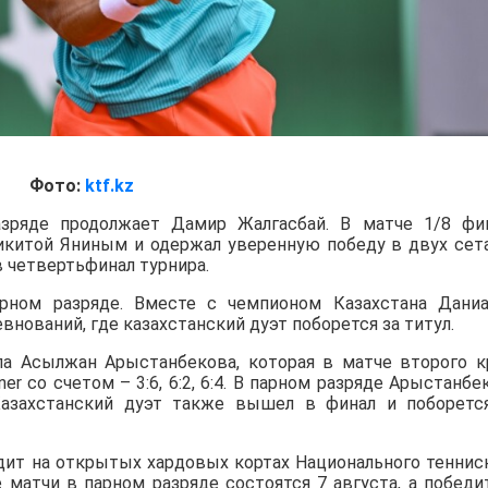
Фото:
ktf.kz
зряде продолжает Дамир Жалгасбай. В матче 1/8 фи
Никитой Яниным и одержал уверенную победу в двух сет
в четвертьфинал турнира.
ном разряде. Вместе с чемпионом Казахстана Дани
нований, где казахстанский дуэт поборется за титул.
а Асылжан Арыстанбекова, которая в матче второго к
iner со счетом – 3:6, 6:2, 6:4. В парном разряде Арыстанбе
азахстанский дуэт также вышел в финал и поборетс
дит на открытых хардовых кортах Национального теннис
е матчи в парном разряде состоятся 7 августа, а победи