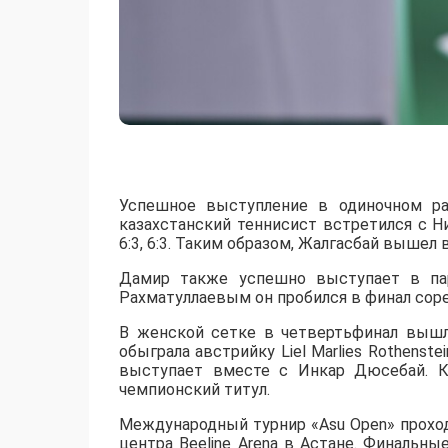
Успешное выступление в одиночном ра
казахстанский теннисист встретился с 
6:3, 6:3. Таким образом, Жалгасбай вышел 
Дамир также успешно выступает в пар
Рахматуллаевым он пробился в финал сорев
В женской сетке в четвертьфинал вышл
обыграла австрийку Liel Marlies Rothenste
выступает вместе с Инкар Дюсебай. К
чемпионский титул.
Международный турнир «Asu Open» прохо
центра Beeline Arena в Астане. Финальны