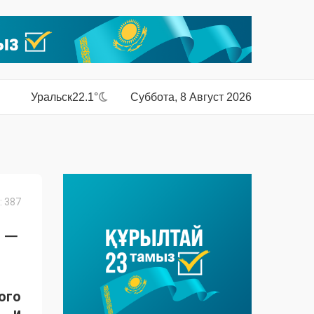
Уральск
22.1°
Суббота, 8 Август 2026
 387
 –
ого
о и