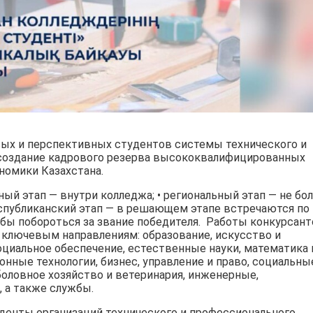
ых и перспективных студентов системы технического и
 создание кадрового резерва высококвалифицированных
номики Казахстана.
чный этап — внутри колледжа; • региональный этап — не бо
еспубликанский этап — в решающем этапе встречаются по
обы побороться за звание победителя. Работы конкурсан
ключевым направлениям: образование, искусство и
оциальное обеспечение, естественные науки, математика 
ные технологии, бизнес, управление и право, социальны
боловное хозяйство и ветеринария, инженерные,
 а также службы.
денты организаций технического и профессионального