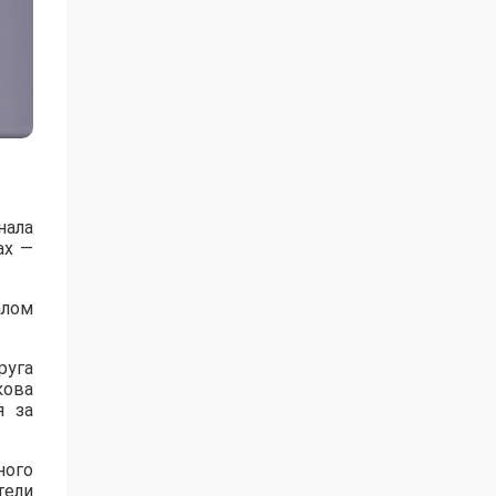
нала
ах —
алом
руга
кова
я за
ного
тели