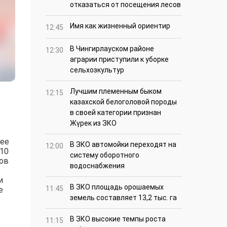
отказаться от посещения лесов
Имя как жизненный ориентир
12:45
В Чингирлауском районе
12:30
аграрии приступили к уборке
сельхозкультур
Лучшим племенным быком
12:15
казахской белоголовой породы
в своей категории признан
Жүрек из ЗКО
лее
В ЗКО автомойки переходят на
12:00
 10
систему оборотного
тов
водоснабжения
и
В ЗКО площадь орошаемых
11:45
е
земель составляет 13,2 тыс. га
В ЗКО высокие темпы роста
11:15