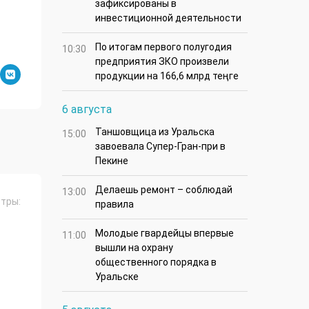
зафиксированы в
инвестиционной деятельности
По итогам первого полугодия
10:30
предприятия ЗКО произвели
продукции на 166,6 млрд теңге
6 августа
Таншовщица из Уральска
15:00
завоевала Супер-Гран-при в
Пекине
Делаешь ремонт – соблюдай
13:00
тры:
правила
Молодые гвардейцы впервые
11:00
вышли на охрану
общественного порядка в
Уральске