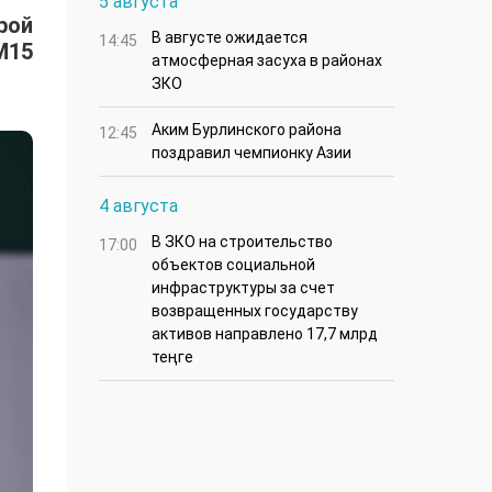
5 августа
рой
В августе ожидается
14:45
M15
атмосферная засуха в районах
ЗКО
Аким Бурлинского района
12:45
поздравил чемпионку Азии
4 августа
В ЗКО на строительство
17:00
объектов социальной
инфраструктуры за счет
возвращенных государству
активов направлено 17,7 млрд
теңге