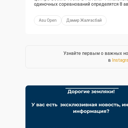
одиночных соревнований определятся 8 ав
Asu Open
Дамир Жалғасбай
Узнайте первым о важных но
в
Instagr