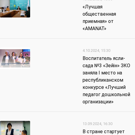
«Лучшая
общественная
приемная» от
«AMANAT»
4.10.2024, 15:30
Воспитатель ясли-
сада №3 «Зейін» ЗКО
заняла I место на
республиканском
конкурсе «Лучший
педагог дошкольной
организации»
13.09.2024, 16:30
В стране стартует