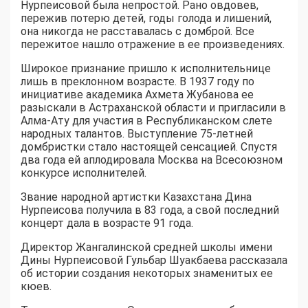
Нурпеисовой была непростой. Рано овдовев,
пережив потерю детей, годы голода и лишений,
она никогда не расставалась с домброй. Все
пережитое нашло отражение в ее произведениях.
Широкое признание пришло к исполнительнице
лишь в преклонном возрасте. В 1937 году по
инициативе академика Ахмета Жубанова ее
разыскали в Астраханской области и пригласили в
Алма-Ату для участия в Республиканском слете
народных талантов. Выступление 75-летней
домбристки стало настоящей сенсацией. Спустя
два года ей аплодировала Москва на Всесоюзном
конкурсе исполнителей.
Звание народной артистки Казахстана Дина
Нурпеисова получила в 83 года, а свой последний
концерт дала в возрасте 91 года.
Директор Жангалинской средней школы имени
Дины Нурпеисовой Гульбар Шуакбаева рассказала
об истории создания некоторых знаменитых ее
кюев.