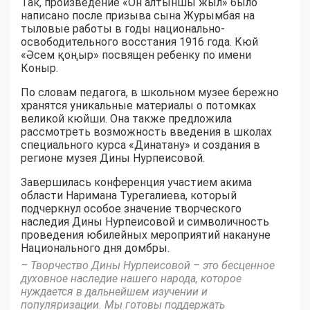
Так, произведение «Он алтыншы жыл» было
написано после призыва сына Журымбая на
тыловые работы в годы национально-
освободительного восстания 1916 года. Кюй
«Әсем қоңыр» посвящен ребенку по имени
Коныр.
По словам педагога, в школьном музее бережно
хранятся уникальные материалы о потомках
великой кюйши. Она также предложила
рассмотреть возможность введения в школах
специального курса «Динатану» и создания в
регионе музея Дины Нурпеисовой.
Завершилась конференция участием акима
области Наримана Турегалиева, который
подчеркнул особое значение творческого
наследия Дины Нурпеисовой и символичность
проведения юбилейных мероприятий накануне
Национального дня домбры.
– Творчество Дины Нурпеисовой – это бесценное
духовное наследие нашего народа, которое
нуждается в дальнейшем изучении и
популяризации. Мы готовы поддержать