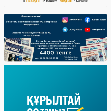
в
Instagram
и нашем
Telegram
- канале