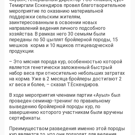
Темиргали Ескендиров провел благотворительное
мероприятие по оказанию материальной
поддержки сельским жителям,
заинтересованным в освоении новых
направлений ведения личного подсобного
хозяйства. В рамках него 30 семьям были
переданы по 50 цыплят бройлерной породы, 15
мешков корма и 10 ящиков птицеводческой
продукции.
– Это мясная порода кур, особенностью которой
является генетически заложенный быстрый
набор веса при относительно небольших затратах
на корма. Уже в 2 месяца бройлеры достигают 2
кг веса и более, – сказал Т.Ескендиров.
В ходе мероприятия членами партии «Ауыл» был
проведен семинар-тренинг по правильному
выведению бройлерной породы кур, по
завершению которого участникам были вручены
сертификаты.
Преимуществом разведения именно этой породы
кур является то, что они подходят для ведения