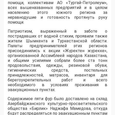
помощи, коллективам АО «Тургай-Петролеум»,
всех вышеназванных предприятий и в целом
населению этого южного региона за
неравнодушие и готовность протянуть руку
помощи.
Патриотизм, выраженный в заботе о
пострадавших от водной стихии, проявили также
жители Шымкента и Туркестанской области.
Палаты предпринимателей этих регионов
присоединились к акции «Жүректен жүрекке»,
организованной Ассамблеей народов Казахстана,
и общими усилиями собрали более ста тонн
продовольствия, одежды, резиновой обуви,
гигиенических средств, постельных
принадлежностей, матрасов, инвентаря для
берегоукрепительных работ и всего
необходимого в условиях проживания в
эвакуационных пунктах.
Содержимое пяти фур было доставлено на склад
Азербайджанского культурно-просветительского
общества «Бирлик» Наджафа Мамедова, откуда
будут распределяться по эвакуационным пунктам