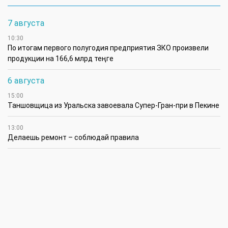
7 августа
10:30
По итогам первого полугодия предприятия ЗКО произвели
продукции на 166,6 млрд теңге
6 августа
15:00
Таншовщица из Уральска завоевала Супер-Гран-при в Пекине
13:00
Делаешь ремонт – соблюдай правила
11:00
Молодые гвардейцы впервые вышли на охрану
общественного порядка в Уральске
5 августа
14:45
В августе ожидается атмосферная засуха в районах ЗКО