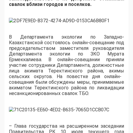
свалок вблизи городов и поселков.
В
Департамента
экологии по Западно-
Казахстанской состоялось онлайн-совещание под
председательством заместителя руководителя
Департамента экологии по ЗКО М
урата
Ермеккалиева
. В онлайн-совещании приняли
участие сотрудники Департамента, должностные
лица
акимата
Теректинского
района,
акимы
сельских округов. На повестке дня онлайн-
совещания были обсуждены меры, принимаемые
акиматом
Теректинского
района по ликвидации
несанкционированных свалок ТБО.
–
Глава государства на расширенном заседании
Правительства РК 10 июля текущего года