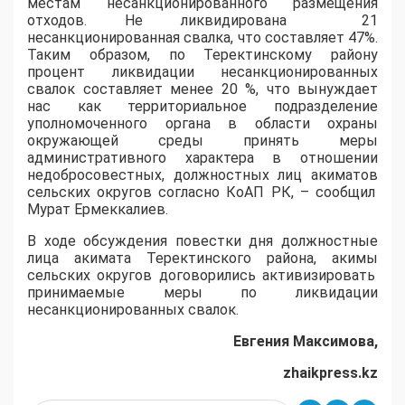
местам несанкционированного размещения
отходов.
Не ликвидирован
а 21
несанкционированная свалка, что составляет 47%.
Таким образом, по
Теректинскому
району
процент ликвидации несанкционированных
свалок составляет менее 20 %, что вынуждает
нас как территориальное подразделение
уполномоченного органа в области охраны
окружающей среды принять меры
административного характера в отношении
недобросовестных
,
должностных лиц
акиматов
се
льских округов согласно КоАП РК, – сообщил
Мурат
Ермеккалиев
.
В ходе обсуждения повестки дня должностные
лица
акимата
Теректинского
района,
акимы
сельских округов договорились активизировать
принимаемые меры по ликвидации
несанкционированных свалок
.
Евгения Максимова,
zhaikpress.kz