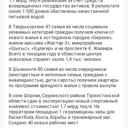
1,1 млрд теңге реализован за счет средств
возвращенных государству активов. В результате
около 1 500 домов обеспечены качественной
питьевой водой.
В Талдықорғане 41 семья из числа социально
уязвимых категорий граждан получила ключи от
нового жилья в коттеджном городке «Береке»,
жилом массиве «Жастар-3», микрорайонах
«Шығыс», «Құлагер» и на проспекте К. Жалаири.
Всего в текущем году в областном центре
новоселье справят около 1,4 тыс. человек.
В Шымкенте 80 семей из числа очередников
(многодетные и неполные семьи, граждане с
инвалидностью, дети-сироты) получили квартиры
по программе арендного жилья с правом выкупа.
В селе Шорнақ Сауранского района Туркестанской
области сдан в эксплуатацию новый спортивный
комплекс стоимостью 1,7 млрд теңге. На
территории площадью 1 га размещены залы для
баскетбола, бокса, борьбы и тренажерный зал.
Создано 40 новых рабочих мест.