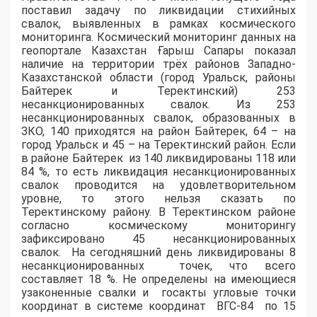
поставил задачу по ликвидации стихийных
свалок, выявленных в рамках космического
мониторинга. Космический мониторинг данных на
геопортале
Казахстан
Ғарыш
Сапары
показал
наличие на территории трёх районов Западно-
Казахстанской области (город Уральск, районы
Байтерек
и
Теректинский
)
253
несанкционированных свалок.
Из 253
несанкционированных свалок, образованных в
ЗКО, 140 приходятся на район
Байтерек
, 64 – на
город Уральс
к и 45 – на
Теректинский
район. Если
в районе
Байтерек
из 140
ликвидирова
ны
118 или
84 %, то есть
ликвидация несанкционированных
свалок проводится на удовлетворительном
уровне, то этого нельзя с
казать по
Теректинскому
району.
В
Теректинском
районе
согласно космич
ескому мониторингу
зафиксировано
45 несанкционированных
свалок. На сегодняшний день ликвидированы 8
несанкционированных точек, что
всего
составляет 18 %. Не определены на имеющиеся
узаконенные свалки и
госакты
угловые точки
координат в системе координат ВГС-84 по 15