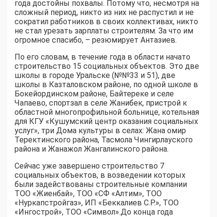
года достойны похвалы. Потому что, несмотря на
сложный период, никто из них не распустил и не
сократил работников в своих коллективах, никто
не стал урезать зарплаты строителям. За что им
огромное спасибо, – резюмирует Антазиев.
По его словам, в течение года в области начато
строительство 15 социальных объектов. Это две
школы в городе Уральске (№№33 и 51), две
школы в Казталовском районе, по одной школе в
Бокейординском районе, Байтереке и селе
Чапаево, спортзал в селе Жанибек, пристрой к
областной многопрофильной больнице, котельная
для КГУ «Кушумский центр оказания социальных
услуг», три Дома культуры в селах: Жана омир
Теректинского района, Тасмола Чингирлауского
района и Жанажол Жангалинского района.
Сейчас уже завершено строительство 7
социальных объектов, в возведении которых
были задействованы строительные компании
ТОО «Жиенбай», ТОО «СФ «Алтим», ТОО
«Нуркапстройгаз», ИП «Беккалиев С.Р.», ТОО
«Ингострой», ТОО «Символ».До конца года