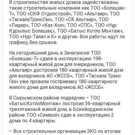
В строительстве жилых домов задействованы
такие строительные компании как ТОО «Болашак-
Т», ТОО «СКФ Отделстрой», ТОО «Альтаир», ТОО
«ТаскалаТрансГаз», ТОО «СК Альтаир», ТОО
«Лидер», ТОО «Каз-Хол», ТОО «СПС», ТОО «Нұр
Құрылыс Болашақ», ТОО «Батыс Котло Монтаж»,
ТОО «Нур-Талап и К» и другие. Все работы идут по
графику, без срывов.
На сегодняшний день в Зачаганске ТОО
«Болашак-Т» сдали в эксплуатацию 198-
квартирный жилой дом для очередников, ТОО
«Альтаир» достроили 180-квартирный жилой дом
для вкладчиков АО «ЖССБ», ТОО «Таскала Транс
Газ» уже провели госприемку 180-квартирного
жилого дома для вкладчиков АО «ЖССБ».
В Сырымском районе подрядчик – ТОО
«БатысКотлоМонтаж» построил 36-квартирный
трехэтажный жилой дом, в Бокейординском
районе ТОО «Символ» сдал в эксплуатацию 2
дома по 4 квартиры.
– Все строительные организации ЗКО по итогам