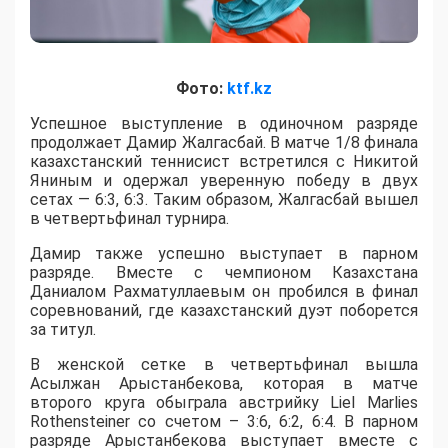
Фото:
ktf.kz
Успешное выступление в одиночном разряде
продолжает Дамир Жалгасбай. В матче 1/8 финала
казахстанский теннисист встретился с Никитой
Яниным и одержал уверенную победу в двух
сетах — 6:3, 6:3. Таким образом, Жалгасбай вышел
в четвертьфинал турнира.
Дамир также успешно выступает в парном
разряде. Вместе с чемпионом Казахстана
Даниалом Рахматуллаевым он пробился в финал
соревнований, где казахстанский дуэт поборется
за титул.
В женской сетке в четвертьфинал вышла
Асылжан Арыстанбекова, которая в матче
второго круга обыграла австрийку Liel Marlies
Rothensteiner со счетом – 3:6, 6:2, 6:4. В парном
разряде Арыстанбекова выступает вместе с