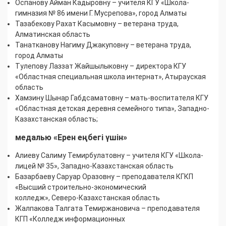
Оспанову Айман Кадыровну – учителя КГУ «Школа-
гимназия № 86 имени Г. Мусрепова», город Алматы
Тазабекову Рахат Касымовну – ветерана труда,
Алматинская область
Танатканову Нагиму Джакуповну – ветерана труда,
город Алматы
Тулепову Лаззат Жайшылыковну – директора КГУ
«Областная специальная школа интернат», Атырауская
область
Хамзину Шынар Габдсаматовну – мать-воспитателя КГУ
«Областная детская деревня семейного типа», Западно-
Казахстанская область;
медалью «Ерен еңбегі үшін»
Алиеву Салиму Темирбулатовну – учителя КГУ «Школа-
лицей № 35», Западно-Казахстанская область
Базарбаеву Саруар Оразовну – преподавателя КГКП
«Высший строительно-экономический
колледж», Северо-Казахстанская область
Жалпакова Талгата Темиржановича – преподавателя
КГП «Колледж информационных