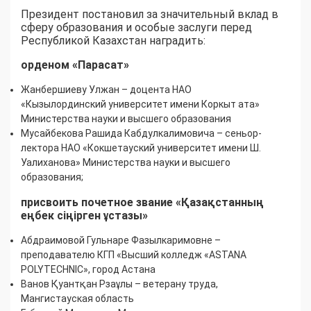
Президент постановил за значительный вклад в
сферу образования и особые заслуги перед
Республикой Казахстан наградить:
орденом «Парасат»
Жанбершиеву Улжан – доцента НАО
«Кызылординский университет имени Коркыт ата»
Министерства науки и высшего образования
Мусайбекова Рашида Кабдулкалимовича – сеньор-
лектора НАО «Кокшетауский университет имени Ш.
Уалиханова» Министерства науки и высшего
образования;
присвоить почетное звание «Қазақстанның
еңбек сіңірген ұстазы»
Абдраимовой Гульнаре Фазылкаримовне –
преподавателю КГП «Высший колледж «ASTANA
POLYTECHNIC», город Астана
Ванов Қуантқан Рзаұлы – ветерану труда,
Мангистауская область