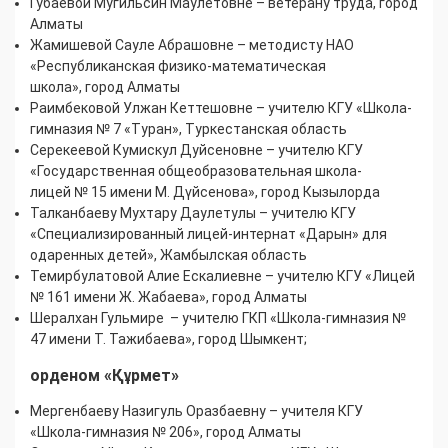
Губаевой Мугильсин Маулетовне – ветерану труда, город
Алматы
Жамишевой Сауле Абрашовне – методисту НАО
«Республиканская физико-математическая
школа», город Алматы
Раимбековой Улжан Кеттешовне – учителю КГУ «Школа-
гимназия № 7 «Туран», Туркестанская область
Серекеевой Кумискул Дуйсеновне – учителю КГУ
«Государственная общеобразовательная школа-
лицей № 15 имени М. Дүйсенова», город Кызылорда
Талканбаеву Мухтару Даулетулы – учителю КГУ
«Специализированный лицей-интернат «Дарын» для
одаренных детей», Жамбылская область
Темирбулатовой Алие Ескалиевне – учителю КГУ «Лицей
№ 161 имени Ж. Жабаева», город Алматы
Шералхан Гульмире – учителю ГКП «Школа-гимназия №
47 имени Т. Тажибаева», город Шымкент;
орденом «Құрмет»
Мергенбаеву Назигуль Оразбаевну – учителя КГУ
«Школа-гимназия № 206», город Алматы