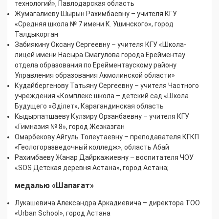
технологий», Павлодарская область
Жумагалиеву Шырын Рахимбаевну – учителя КГУ
«Средняя школа № 7 имени К. Ушинского», город
Талдыкорган
Забиякину Оксану Сергеевну – учителя КГУ «Школа-
лицей имени Насыра Смагулова города Ерейментау
отдела образования по Ерейментаускому району
Управления образования Акмолинской области»
Кудайбергенову Татьяну Сергеевну – учителя Частного
учреждения «Комплекс школа – детский сад «Школа
Будущего «Әділет», Карагандинская область
Кыдырпатшаеву Кулзиру Орзанбаевну – учителя КГУ
«Гимназия № 8», город Жезказган
Омарбекову Айгуль Толеутаевну – преподавателя КГКП
«Геологоразведочный колледж», область Абай
Рахимбаеву Жанар Дайркажиевну – воспитателя ЧОУ
«SOS Детская деревня Астана», город Астана;
медалью «Шапағат»
Лукашевича Александра Аркадиевича – директора ТОО
«Urban School», город Астана