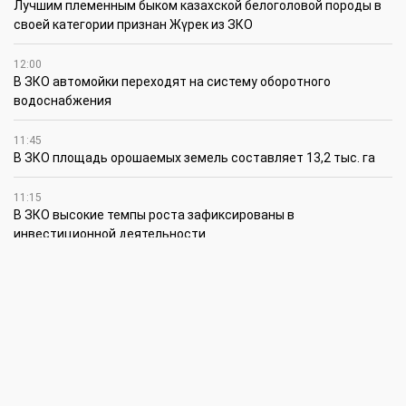
Лучшим племенным быком казахской белоголовой породы в
своей категории признан Жүрек из ЗКО
12:00
В ЗКО автомойки переходят на систему оборотного
водоснабжения
11:45
В ЗКО площадь орошаемых земель составляет 13,2 тыс. га
11:15
В ЗКО высокие темпы роста зафиксированы в
инвестиционной деятельности
10:30
По итогам первого полугодия предприятия ЗКО произвели
продукции на 166,6 млрд теңге
6 августа
15:00
Таншовщица из Уральска завоевала Супер-Гран-при в Пекине