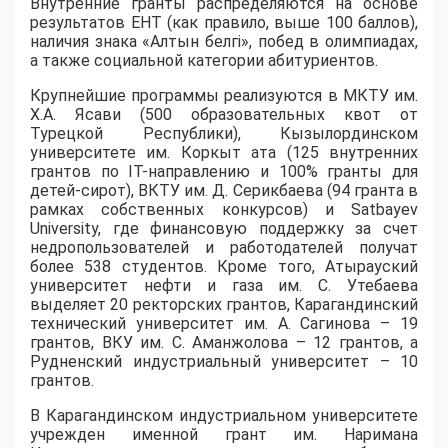
Внутренние гранты распределяются на основе
результатов ЕНТ (как правило, выше 100 баллов),
наличия знака «Алтын белгі», побед в олимпиадах,
а также социальной категории абитуриентов.
​Крупнейшие программы реализуются в МКТУ им.
Х.А. Ясави (500 образовательных квот от
Турецкой Республики), Кызылординском
университете им. Коркыт ата (125 внутренних
грантов по IT-направлению и 100% гранты для
детей-сирот), ВКТУ им. Д. Серикбаева (94 гранта в
рамках собственных конкурсов) и Satbayev
University, где финансовую поддержку за счет
недропользователей и работодателей получат
более 538 студентов. Кроме того, Атырауский
университет нефти и газа им. С. Утебаева
выделяет 20 ректорских грантов, Карагандинский
технический университет им. А. Сагинова – 19
грантов, ВКУ им. С. Аманжолова – 12 грантов, а
Рудненский индустриальный университет – 10
грантов.
​В Карагандинском индустриальном университете
учрежден именной грант им. Наримана