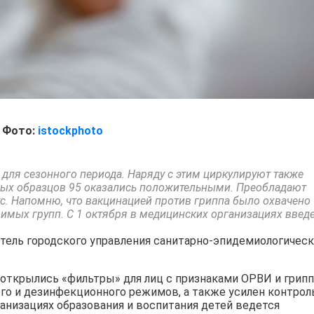
Фото:
istockphoto
о для сезонного периода. Наряду с этим циркулируют также
ных образцов 95 оказались положительными. Преобладают
ус. Напомню, что вакцинацией против гриппа было охвачено
звимых групп. С 1 октября в медицинских организациях введ
итель городского управления санитарно-эпидемиологическ
 открылись «фильтры» для лиц с признаками ОРВИ и грипп
го и дезинфекционного режимов, а также усилен контроль
анизациях образования и воспитания детей ведется