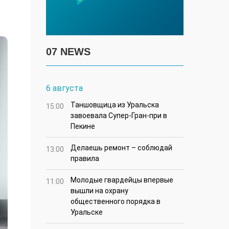
07 NEWS
6 августа
Таншовщица из Уральска
15:00
завоевала Супер-Гран-при в
Пекине
Делаешь ремонт – соблюдай
13:00
правила
Молодые гвардейцы впервые
11:00
вышли на охрану
общественного порядка в
Уральске