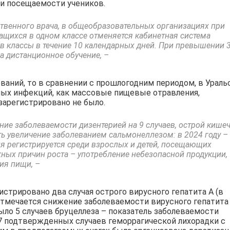
и посещаемости учеников.
твенного врача, в общеобразовательных организациях при
чащихся в одном классе отменяется кабинетная система
 в классы в течение 10 календарных дней. При превышении 
а дистанционное обучение, –
ваний, то в сравнении с прошлогодним периодом, в Ураль
елых инфекций, как массовые пищевые отравления,
 зарегистрировано не было.
е заболеваемости дизентерией на 9 случаев, острой кише
ть увеличение заболеванием сальмонеллезом: в 2024 году –
ия регистрируется среди взрослых и детей, посещающих
ых причин роста – употребление небезопасной продукции,
ия пищи, –
стрировано два случая острого вирусного гепатита А (в
 отмечается снижение заболеваемости вирусного гепатита
 было 5 случаев бруцеллеза – показатель заболеваемости
о 7 подтвержденных случаев геморрагической лихорадки с