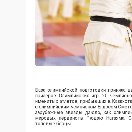
База олимпийской подготовки приняла ц
призеров Олимпийских игр, 20 чемпион
именитых атлетов, прибывших в Казахст
с олимпийским чемпионом Елдосом Смето
зарубежные звезды дзюдо, как олимпи
мировых первенств Рюдзю Нагаяма, Са
топовые борцы.