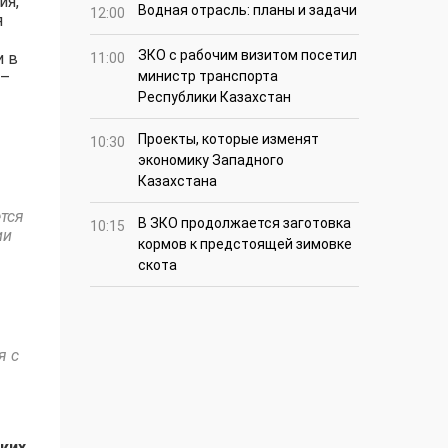
ия,
Водная отрасль: планы и задачи
12:00
я
ЗКО с рабочим визитом посетил
и в
11:00
 –
министр транспорта
Республики Казахстан
Проекты, которые изменят
10:30
экономику Западного
Казахстана
тся
В ЗКО продолжается заготовка
10:15
ии
кормов к предстоящей зимовке
скота
я с
ких,