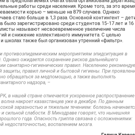
им в предполагаемых очагах была организована дератизац
ельные работы среди населения. Кроме того, за это врем
леваемости корью – меньше на 879 случаев. Однако
учаев стало больше в 1,3 раза. Основной контингент – дет
аев было зарегистрировано среди студентов 15-17 лет и 16
иалисты называют несвоевременное увеличение числа
ий и снижение коллективного иммунитета. С целью
 и школах также был организован утренний «фильтр».
и противоэпидемическим мероприятиям эпидситуация в
й. Однако ожидается сохранение рисков дальнейшего
ии санитарно-гигиенических правил. Населению рекомендуе
 защиты, правил личной и бытовой гигиены. При проявлен
но обращаться за медпомощью, а также выполнять
анитарного надзора, –
К, в нашей стране отмечается ускоренное распространение
я волна накроет казахстанцев уже в декабре. По данным
сокой заразностью и тяжелым течением: болезнь начинаетс
 и сильной слабости. В Минздраве говорят, что нынешняя
прошлого года. Опасность гриппа связана с осложнениями:
й недостаточностью, воспалением мозга.
Галина Каренс