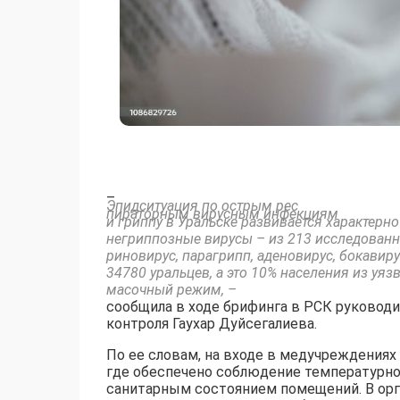
–
Эпидситуация по острым рес
пираторным вирусным инфекциям
и гриппу в Уральске развивается характерн
негриппозные вирусы – из 213 исследован
риновирус, парагрипп, аденовирус, бокавир
34780 уральцев, а это 10% населения из уя
масочный режим, –
сообщила в ходе брифинга в РСК руковод
контроля Гаухар Дуйсегалиева.
По ее словам, на входе в медучреждениях
где обеспечено соблюдение температурно
санитарным состоянием помещений. В орг