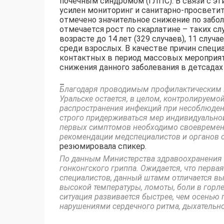
почечным синдромом (ГЛПС). В связи с эт
усилен мониторинг и санитарно-просветит
отмечено значительное снижение по забо
отмечается рост по скарлатине – таких сл
возрасте до 14 лет (329 случаев), 11 случ
среди взрослых. В качестве причин спец
контактных в период массовых мероприят
снижения данного заболевания в детсадах
–
Благодаря проводимым профилактическим 
Уральске остается, в целом, контролируемо
распространения инфекций при несоблюден
строго придерживаться мер индивидуальной
первых симптомов необходимо своевремен
рекомендации медспециалистов и органов с
резюмировала спикер.
По данным Министерства здравоохранения Р
гонконгского гриппа. Ожидается, что перва
специалистов, данный штамм отличается вы
высокой температуры, ломоты, боли в горле
ситуация развивается быстрее, чем осенью 
нарушениями сердечного ритма, дыхательно