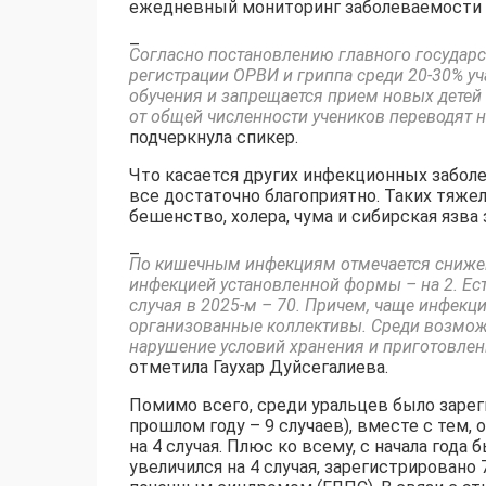
ежедневный мониторинг заболеваемости 
–
Согласно постановлению главного государс
регистрации ОРВИ и гриппа среди 20-30% у
обучения и запрещается прием новых детей
от общей численности учеников переводят н
подчеркнула спикер.
Что касается других инфекционных заболе
все достаточно благоприятно. Таких тяж
бешенство, холера, чума и сибирская язва
–
По кишечным инфекциям отмечается снижени
инфекцией установленной формы – на 2. Ес
случая в 2025-м – 70. Причем, чаще инфекц
организованные коллективы. Среди возможн
нарушение условий хранения и приготовлен
отметила Гаухар Дуйсегалиева.
Помимо всего, среди уральцев было зареги
прошлом году – 9 случаев), вместе с тем,
на 4 случая. Плюс ко всему, с начала года
увеличился на 4 случая, зарегистрирован