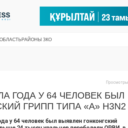
 ОБЛАСТЬ
РАЙОНЫ ЗКО
Просмотры:
ЛА ГОДА У 64 ЧЕЛОВЕК БЫЛ
КИЙ ГРИПП ТИПА «А» H3N2
ода у 64 человек был выявлен гонконгский
 свыше 24 тысяч уральцев переболели ОРВИ, в