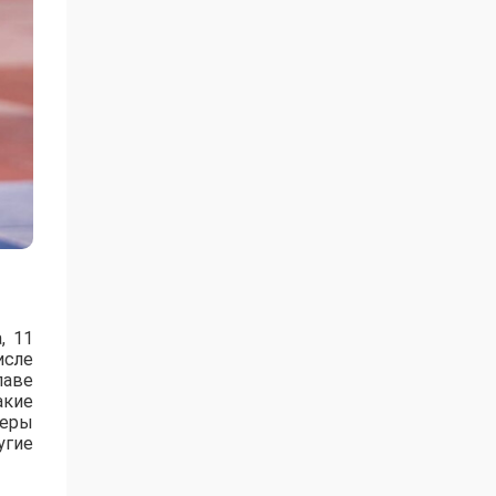
, 11
исле
лаве
акие
зеры
угие