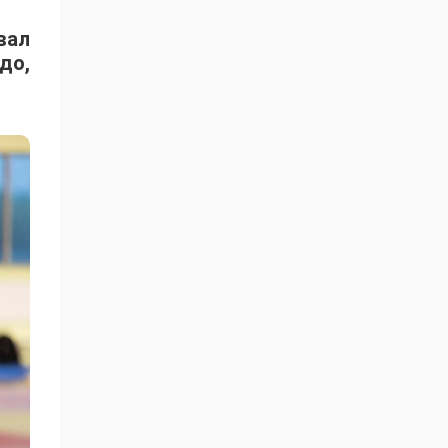
вал
до,