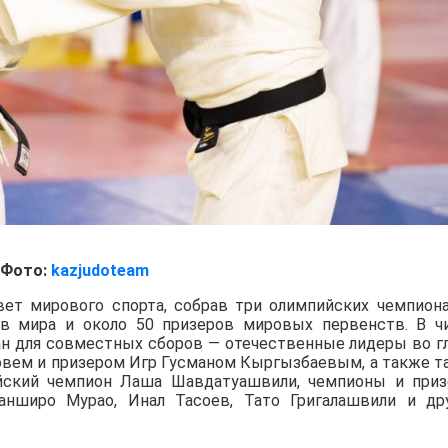
Фото:
kazjudoteam
вет мирового спорта, собрав три олимпийских чемпиона
ов мира и около 50 призеров мировых первенств. В ч
ан для совместных сборов — отечественные лидеры во г
вем и призером Игр Гусманом Кыргызбаевым, а также т
йский чемпион Лаша Шавдатуашвили, чемпионы и при
нширо Мурао, Инал Тасоев, Тато Григалашвили и др