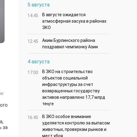
5 августа
В августе ожидается
14:45
атмосферная засуха в районах
ЗКО
Аким Бурлинского района
12:45
поздравил чемпионку Азии
4 августа
В ЗКО на строительство
17:00
объектов социальной
инфраструктуры за счет
возвращенных государству
ен
активов направлено 17,7 млрд
теңге
ого
В ЗКО особое внимание
16:45
а,
уделяется контролю за выпасом
 за
животных, проверкам рынков и
мест убоя