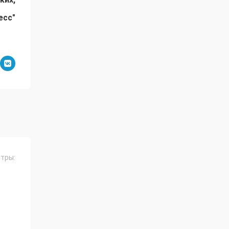
есс"
тры: