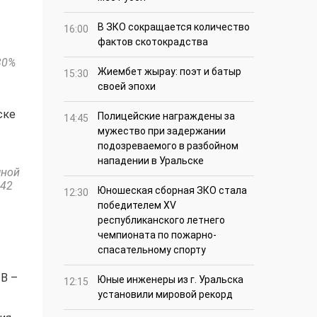
В ЗКО сокращается количество
16:00
фактов скотокрадства
30%
Жиембет жырау: поэт и батыр
15:30
своей эпохи
ске
Полицейские награждены за
14:45
мужество при задержании
подозреваемого в разбойном
нападении в Уральске
чной
 42
Юношеская сборная ЗКО стала
12:30
победителем XV
республиканского летнего
чемпионата по пожарно-
спасательному спорту
 В –
Юные инженеры из г. Уральска
12:15
установили мировой рекорд