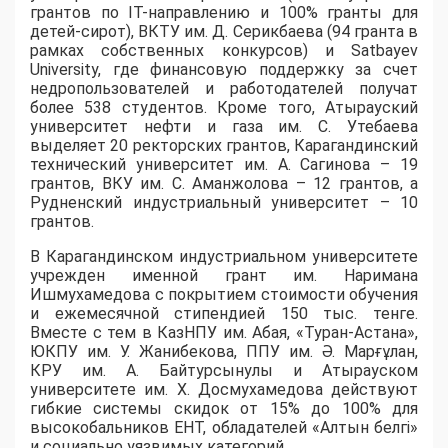
грантов по IT-направлению и 100% гранты для
детей-сирот), ВКТУ им. Д. Серикбаева (94 гранта в
рамках собственных конкурсов) и Satbayev
University, где финансовую поддержку за счет
недропользователей и работодателей получат
более 538 студентов. Кроме того, Атырауский
университет нефти и газа им. С. Утебаева
выделяет 20 ректорских грантов, Карагандинский
технический университет им. А. Сагинова – 19
грантов, ВКУ им. С. Аманжолова – 12 грантов, а
Рудненский индустриальный университет – 10
грантов.
​В Карагандинском индустриальном университете
учрежден именной грант им. Наримана
Ишмухамедова с покрытием стоимости обучения
и ежемесячной стипендией 150 тыс. тенге.
Вместе с тем в КазНПУ им. Абая, «Туран-Астана»,
ЮКПУ им. У. Жанибекова, ППУ им. Ә. Марғұлан,
КРУ им. А. Байтурсынулы и Атырауском
университете им. Х. Досмухамедова действуют
гибкие системы скидок от 15% до 100% для
высокобальников ЕНТ, обладателей «Алтын белгі»
и социально уязвимых категорий.