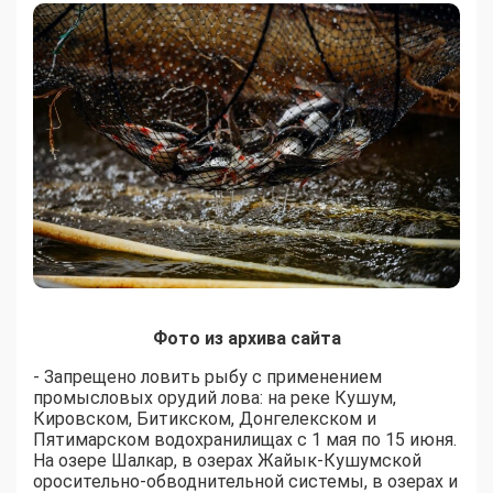
Фото из архива сайта
- Запрещено ловить рыбу с применением
промысловых орудий лова: на реке Кушум,
Кировском, Битикском, Донгелекском и
Пятимарском водохранилищах с 1 мая по 15 июня.
На озере Шалкар, в озерах Жайык-Кушумской
оросительно-обводнительной системы, в озерах и