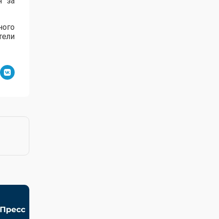
я за
ного
тели