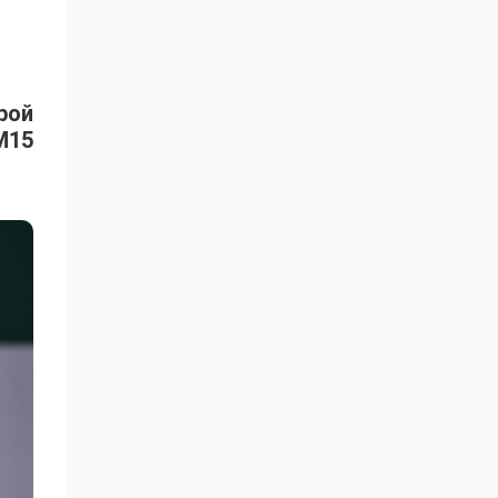
рой
M15