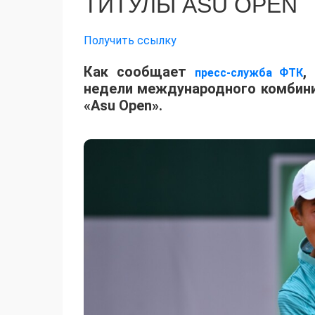
ТИТУЛЫ ASU OPEN
Получить ссылку
Как сообщает
,
пресс-служба ФТК
недели международного комбинир
«Asu Open».