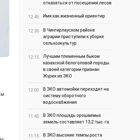
отказаться от посещения лесов
Имя как жизненный ориентир
12:45
В Чингирлауском районе
12:30
аграрии приступили к уборке
сельхозкультур
Лучшим племенным быком
12:15
казахской белоголовой породы
в своей категории признан
Жүрек из ЗКО
В ЗКО автомойки переходят на
12:00
ом
систему оборотного
водоснабжения
В ЗКО площадь орошаемых
11:45
земель составляет 13,2 тыс. га
В ЗКО высокие темпы роста
11:15
ны