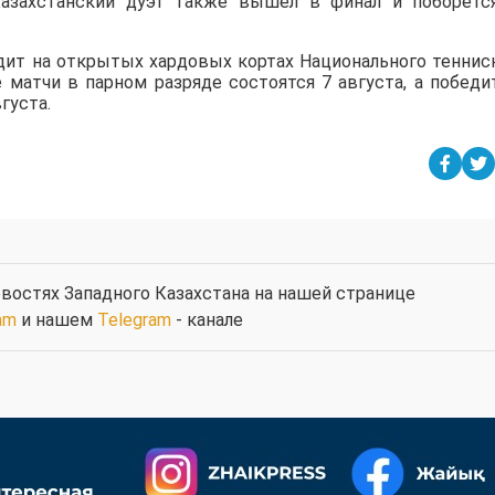
азахстанский дуэт также вышел в финал и поборетс
дит на открытых хардовых кортах Национального теннис
е матчи в парном разряде состоятся 7 августа, а победи
густа.
востях Западного Казахстана на нашей странице
am
и нашем
Telegram
- канале