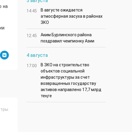
5 августа
ю на
В августе ожидается
14:45
атмосферная засуха в районах
ЗКО
ии
Аким Бурлинского района
12:45
поздравил чемпионку Азии
4 августа
В ЗКО на строительство
17:00
объектов социальной
инфраструктуры за счет
возвращенных государству
активов направлено 17,7 млрд
теңге
тры: