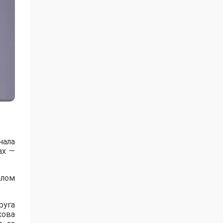
нала
ах —
алом
руга
кова