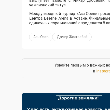
выступает вместе с Инкар Дюсебай. К
чемпионский титул.
Международный турнир «Asu Open» прохо
центра Beeline Arena в Астане. Финальны
одиночных соревнований определятся 8 ав
Asu Open
Дамир Жалғасбай
Узнайте первым о важных но
в
Instagr