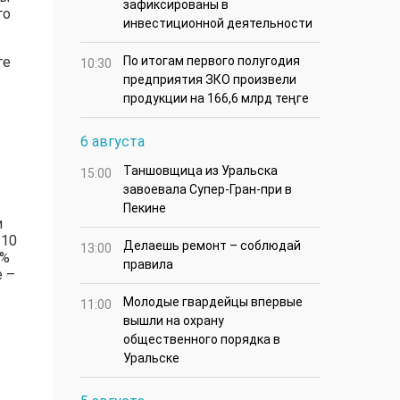
зафиксированы в
го
инвестиционной деятельности
ге
По итогам первого полугодия
10:30
предприятия ЗКО произвели
продукции на 166,6 млрд теңге
6 августа
Таншовщица из Уральска
15:00
завоевала Супер-Гран-при в
Пекине
и
 10
Делаешь ремонт – соблюдай
13:00
0%
правила
е –
Молодые гвардейцы впервые
11:00
вышли на охрану
общественного порядка в
Уральске