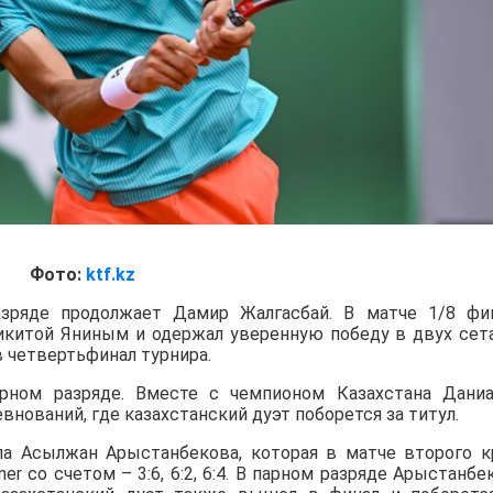
Фото:
ktf.kz
зряде продолжает Дамир Жалгасбай. В матче 1/8 фи
Никитой Яниным и одержал уверенную победу в двух сет
в четвертьфинал турнира.
ном разряде. Вместе с чемпионом Казахстана Дани
нований, где казахстанский дуэт поборется за титул.
а Асылжан Арыстанбекова, которая в матче второго к
iner со счетом – 3:6, 6:2, 6:4. В парном разряде Арыстанбе