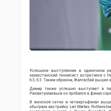
Успешное выступление в одиночном ра
казахстанский теннисист встретился с 
6:3, 6:3. Таким образом, Жалгасбай вышел 
Дамир также успешно выступает в пар
Рахматуллаевым он пробился в финал сорев
В женской сетке в четвертьфинал вышл
обыграла австрийку Liel Marlies Rothenste