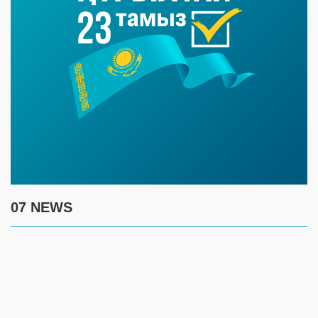
07 NEWS
6 августа
15:00
Таншовщица из Уральска завоевала Супер-Гран-при в Пекине
13:00