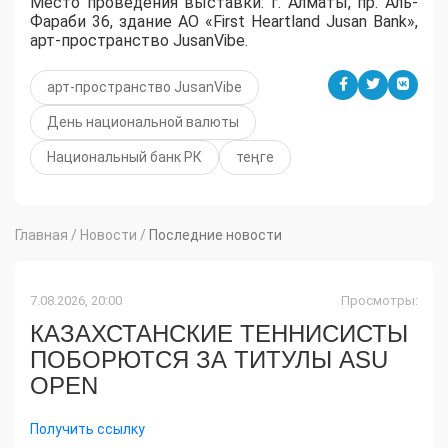
Место проведения выставки: г. Алматы, пр. Аль-
Фараби 36, здание АО «First Heartland Jusan Bank»,
арт-пространство JusanVibe.
арт-пространство JusanVibe
День национальной валюты
Национальный банк РК
теңге
Главная
/
Новости
/
Последние новости
7.08.2026, 20:00
Просмотры:
КАЗАХСТАНСКИЕ ТЕННИСИСТЫ
ПОБОРЮТСЯ ЗА ТИТУЛЫ ASU
OPEN
Получить ссылку