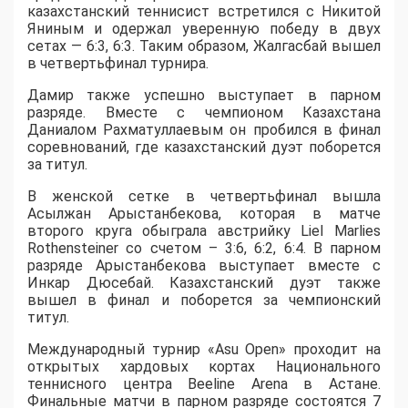
казахстанский теннисист встретился с Никитой
Яниным и одержал уверенную победу в двух
сетах — 6:3, 6:3. Таким образом, Жалгасбай вышел
в четвертьфинал турнира.
Дамир также успешно выступает в парном
разряде. Вместе с чемпионом Казахстана
Даниалом Рахматуллаевым он пробился в финал
соревнований, где казахстанский дуэт поборется
за титул.
В женской сетке в четвертьфинал вышла
Асылжан Арыстанбекова, которая в матче
второго круга обыграла австрийку Liel Marlies
Rothensteiner со счетом – 3:6, 6:2, 6:4. В парном
разряде Арыстанбекова выступает вместе с
Инкар Дюсебай. Казахстанский дуэт также
вышел в финал и поборется за чемпионский
титул.
Международный турнир «Asu Open» проходит на
открытых хардовых кортах Национального
теннисного центра Beeline Arena в Астане.
Финальные матчи в парном разряде состоятся 7