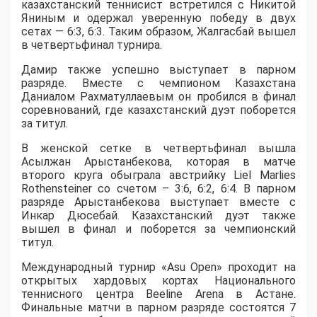
казахстанский теннисист встретился с Никитой
Яниным и одержал уверенную победу в двух
сетах — 6:3, 6:3. Таким образом, Жалгасбай вышел
в четвертьфинал турнира.
Дамир также успешно выступает в парном
разряде. Вместе с чемпионом Казахстана
Даниалом Рахматуллаевым он пробился в финал
соревнований, где казахстанский дуэт поборется
за титул.
В женской сетке в четвертьфинал вышла
Асылжан Арыстанбекова, которая в матче
второго круга обыграла австрийку Liel Marlies
Rothensteiner со счетом – 3:6, 6:2, 6:4. В парном
разряде Арыстанбекова выступает вместе с
Инкар Дюсебай. Казахстанский дуэт также
вышел в финал и поборется за чемпионский
титул.
Международный турнир «Asu Open» проходит на
открытых хардовых кортах Национального
теннисного центра Beeline Arena в Астане.
Финальные матчи в парном разряде состоятся 7