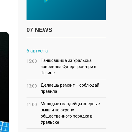
07 NEWS
6 августа
Таншовщица из Уральска
15:00
завоевала Супер-Гран-при в
Пекине
Делаешь ремонт – соблюдай
13:00
правила
Молодые гвардейцы впервые
11:00
вышли на охрану
общественного порядка в
Уральске