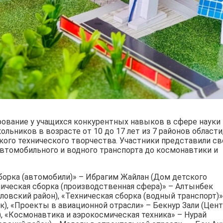
ование у учащихся конкурентных навыков в сфере науки 
ольников в возрасте от 10 до 17 лет из 7 районов области
ского технического творчества. Участники представили св
автомобильного и водного транспорта до космонавтики и
борка (автомобили)» – Ибрагим Жайлан (Дом детского
ническая сборка (производственная сфера)» – Алтынбек
ловский район), «Техническая сборка (водный транспорт)»
к), «Проекты в авиационной отрасли» – Бекнур Зали (Цен
, «Космонавтика и аэрокосмическая техника» – Нурай