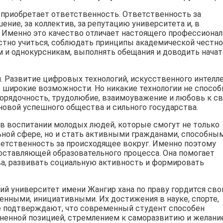
 приобретает ответственность. Ответственность за
ение, за коллектив, за репутацию университета и, в
. Именно это качество отличает настоящего профессионал
стно учиться, соблюдать принципы академической честно
м и однокурсникам, выполнять обещания и доводить нача
 Развитие цифровых технологий, искусственного интелл
широкие возможности. Но никакие технологии не спосо
 порядочность, трудолюбие, взаимоуважение и любовь к с
новой успешного общества и сильного государства.
 в воспитании молодых людей, которые смогут не только
ьной сфере, но и стать активными гражданами, способны
тветственность за происходящее вокруг. Именно поэтому
составляющей образовательного процесса. Она помогает
а, развивать социальную активность и формировать
ий университет имени Жангир хана по праву гордится св
енными, инициативными. Их достижения в науке, спорте,
е подтверждают, что современный студент способен
ненной позицией, стремлением к саморазвитию и желани