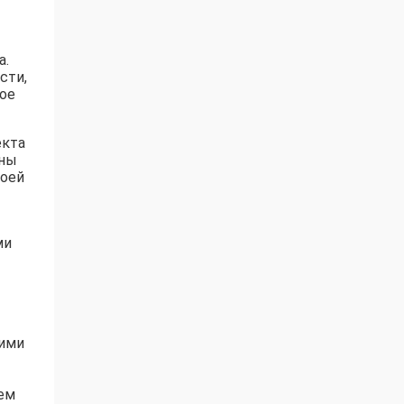
а.
сти,
тое
екта
бны
воей
ми
оими
ем