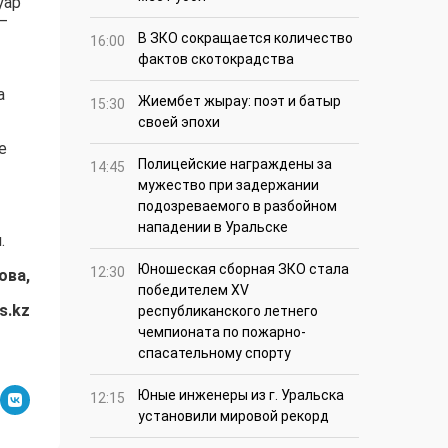
уар
–
В ЗКО сокращается количество
16:00
фактов скотокрадства
а
Жиембет жырау: поэт и батыр
15:30
своей эпохи
е
Полицейские награждены за
14:45
мужество при задержании
подозреваемого в разбойном
нападении в Уральске
.
Юношеская сборная ЗКО стала
12:30
ова,
победителем XV
s.kz
республиканского летнего
чемпионата по пожарно-
спасательному спорту
Юные инженеры из г. Уральска
12:15
установили мировой рекорд