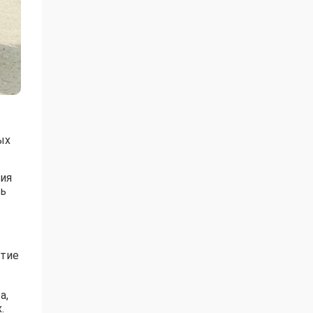
ых
вия
ть
стие
а,
.