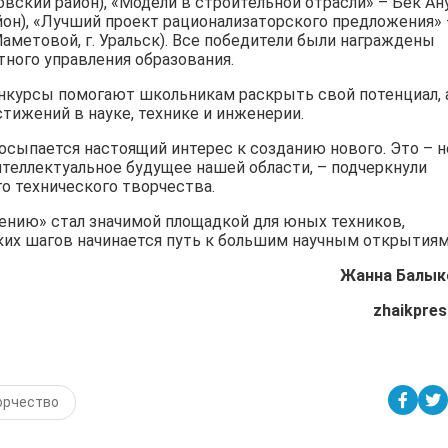
овский район), «Модели в строительной отрасли» – Бек Ан
айон), «Лучший проект рационализаторского предложения» 
аметовой, г. Уральск). Все победители были награждены
ного управления образования.
нкурсы помогают школьникам раскрыть свой потенциал, 
тижений в науке, технике и инженерии.
осыпается настоящий интерес к созданию нового. Это – н
нтеллектуальное будущее нашей области, – подчеркнули
о технического творчества.
ению» стал значимой площадкой для юных техников,
ких шагов начинается путь к большим научным открытиям
Жанна Балык
zhaikpres
орчество