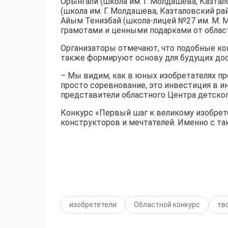
Орынгали (школа им. Г. Молдашева, Казтал
(школа им. Г. Молдашева, Казталовский р
Айым Тенизбай (школа-лицей №27 им. М. М
грамотами и ценными подарками от област
Организаторы отмечают, что подобные ко
также формируют основу для будущих дос
– Мы видим, как в юных изобретателях пр
просто соревнование, это инвестиция в и
представители областного Центра детског
Конкурс «Первый шаг к великому изобрет
конструкторов и мечтателей. Именно с та
изобрететели
Областной конкурс
тв