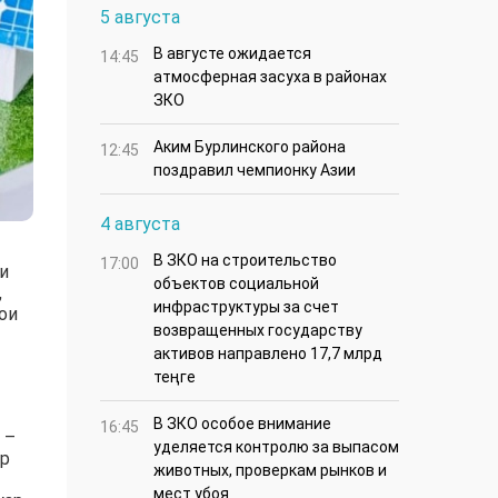
5 августа
В августе ожидается
14:45
атмосферная засуха в районах
ЗКО
Аким Бурлинского района
12:45
поздравил чемпионку Азии
4 августа
В ЗКО на строительство
17:00
и
объектов социальной
,
инфраструктуры за счет
ои
возвращенных государству
активов направлено 17,7 млрд
теңге
В ЗКО особое внимание
16:45
 –
уделяется контролю за выпасом
тр
животных, проверкам рынков и
мест убоя