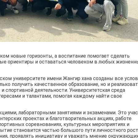
ом новые горизонты, а воспитание помогает сделать
ные ориентиры и оставаться человеком в любых жизненн
еском университете имени Жангир хана созданы все усло
лько получить качественное образование, но и реализова
й и спортивной деятельности. Университетская среда
ересами и талантами, помогая каждому найти свое
кциями, лабораторными занятиями и экзаменами. Это уча
нтерских проектах и благотворительных акциях, работе
портивных соревнованиях, культурных мероприятиях и
ытие становится частью большого пути личностного рост
ния, проявлять инициативу и уважать мнение окружающих