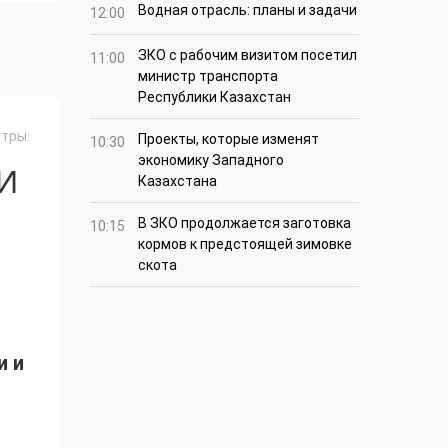
Водная отрасль: планы и задачи
12:00
ЗКО с рабочим визитом посетил
11:00
министр транспорта
Республики Казахстан
тры:
Проекты, которые изменят
10:30
экономику Западного
И
Казахстана
В ЗКО продолжается заготовка
10:15
кормов к предстоящей зимовке
скота
и и