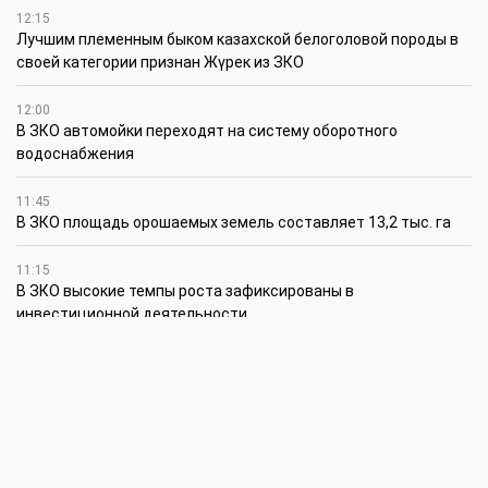
12:15
Лучшим племенным быком казахской белоголовой породы в
своей категории признан Жүрек из ЗКО
12:00
В ЗКО автомойки переходят на систему оборотного
водоснабжения
11:45
В ЗКО площадь орошаемых земель составляет 13,2 тыс. га
11:15
В ЗКО высокие темпы роста зафиксированы в
инвестиционной деятельности
10:30
По итогам первого полугодия предприятия ЗКО произвели
продукции на 166,6 млрд теңге
6 августа
15:00