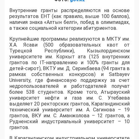
Внутренние гранты распределяются на основе
результатов ЕНТ (как правило, выше 100 баллов),
наличия знака «Алтын белгі», побед в олимпиадах,
а также социальной категории абитуриентов.
​Крупнейшие программы реализуются в МКТУ им.
Х.А. Ясави (500 образовательных квот от
Турецкой Республики), Кызылординском
университете им. Коркыт ата (125 внутренних
грантов по IT-направлению и 100% гранты для
детей-сирот), ВКТУ им. Д. Серикбаева (94 гранта в
рамках собственных конкурсов) и Satbayev
University, где финансовую поддержку за счет
недропользователей и работодателей получат
более 538 студентов. Кроме того, Атырауский
университет нефти и газа им. С. Утебаева
выделяет 20 ректорских грантов, Карагандинский
технический университет им. А. Сагинова – 19
грантов, ВКУ им. С. Аманжолова – 12 грантов, а
Рудненский индустриальный университет – 10
грантов.
​В Карагандинском индустриальном университете