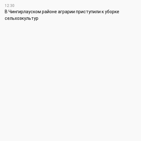
12:30
В Чингирлауском районе аграрии приступили к уборке
сельхозкультур
12:15
Лучшим племенным быком казахской белоголовой породы в
своей категории признан Жүрек из ЗКО
12:00
В ЗКО автомойки переходят на систему оборотного
водоснабжения
11:45
В ЗКО площадь орошаемых земель составляет 13,2 тыс. га
11:15
В ЗКО высокие темпы роста зафиксированы в
инвестиционной деятельности
10:30
По итогам первого полугодия предприятия ЗКО произвели