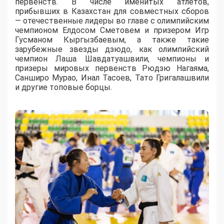
первенств. В числе именитых атлетов,
прибывших в Казахстан для совместных сборов
— отечественные лидеры во главе с олимпийским
чемпионом Елдосом Сметовем и призером Игр
Гусманом Кыргызбаевым, а также такие
зарубежные звезды дзюдо, как олимпийский
чемпион Лаша Шавдатуашвили, чемпионы и
призеры мировых первенств Рюдзю Нагаяма,
Санширо Мурао, Инал Тасоев, Тато Григалашвили
и другие топовые борцы.