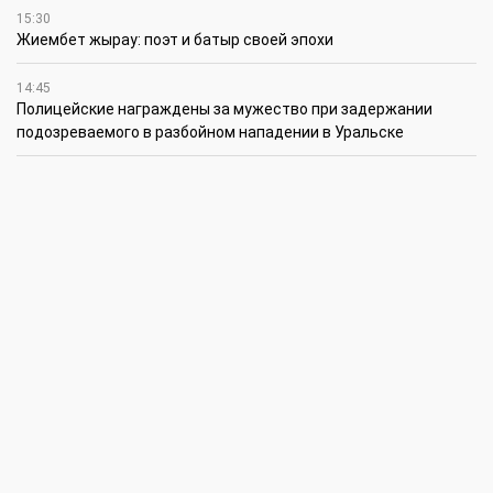
15:30
Жиембет жырау: поэт и батыр своей эпохи
14:45
Полицейские награждены за мужество при задержании
подозреваемого в разбойном нападении в Уральске
12:30
Юношеская сборная ЗКО стала победителем XV
республиканского летнего чемпионата по пожарно-
спасательному спорту
12:15
Юные инженеры из г. Уральска установили мировой рекорд
12:00
Водная отрасль: планы и задачи
11:00
ЗКО с рабочим визитом посетил министр транспорта
Республики Казахстан