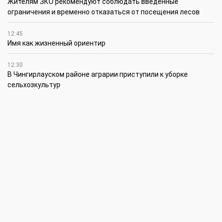
Жителям ЗКО рекомендуют соблюдать введенные
ограничения и временно отказаться от посещения лесов
12:45
Имя как жизненный ориентир
12:30
В Чингирлауском районе аграрии приступили к уборке
сельхозкультур
12:15
Лучшим племенным быком казахской белоголовой породы в
своей категории признан Жүрек из ЗКО
12:00
В ЗКО автомойки переходят на систему оборотного
водоснабжения
11:45
В ЗКО площадь орошаемых земель составляет 13,2 тыс. га
11:15