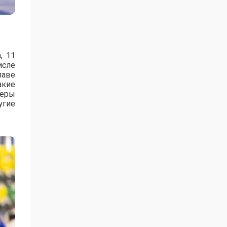
, 11
исле
лаве
акие
зеры
угие