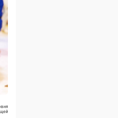
овня
ущей