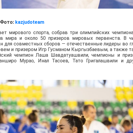
Фото:
kazjudoteam
вет мирового спорта, собрав три олимпийских чемпиона
ов мира и около 50 призеров мировых первенств. В ч
ан для совместных сборов — отечественные лидеры во г
вем и призером Игр Гусманом Кыргызбаевым, а также т
йский чемпион Лаша Шавдатуашвили, чемпионы и при
нширо Мурао, Инал Тасоев, Тато Григалашвили и др