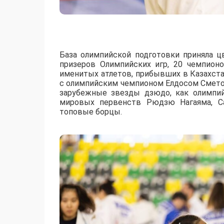
База олимпийской подготовки приняла ц
призеров Олимпийских игр, 20 чемпион
именитых атлетов, прибывших в Казахст
с олимпийским чемпионом Елдосом Смето
зарубежные звезды дзюдо, как олимпи
мировых первенств Рюдзю Нагаяма, Са
топовые борцы.