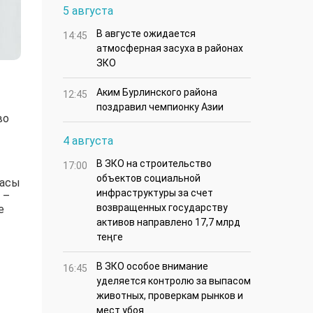
5 августа
В августе ожидается
14:45
атмосферная засуха в районах
ЗКО
Аким Бурлинского района
12:45
поздравил чемпионку Азии
во
4 августа
В ЗКО на строительство
17:00
объектов социальной
пасы
инфраструктуры за счет
 –
возвращенных государству
е
активов направлено 17,7 млрд
теңге
В ЗКО особое внимание
16:45
уделяется контролю за выпасом
животных, проверкам рынков и
мест убоя