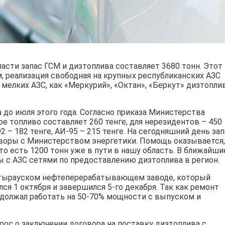
ласти запас ГСМ и дизтоплива составляет 3680 тонн. Этот
м, реализация свободная на крупных республиканских АЗС
а мелких АЗС, как «Меркурий», «Октан», «Беркут» дизтопли
 до июля этого года. Согласно приказа Министерства
ое топливо составляет 260 тенге, для нерезидентов – 450
92 – 182 тенге, АИ-95 – 215 тенге. На сегодняшний день за
воры с Министерством энергетики. Помощь оказывается,
 то есть 1200 тонн уже в пути в нашу область. В ближайши
ы с АЗС сетями по предоставлению дизтоплива в регион.
Атырауском нефтеперерабатывающем заводе, который
лся 1 октября и завершился 5-го декабря. Так как ремонт
одолжал работать на 50-70% мощности с выпуском и
рос о заключении договора на поставку дизтоплива с