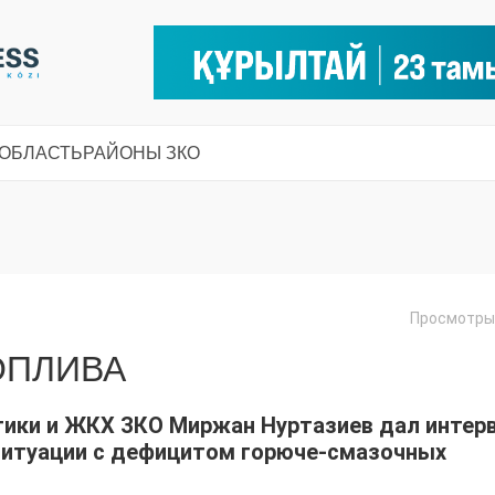
 ОБЛАСТЬ
РАЙОНЫ ЗКО
Просмотры:
ОПЛИВА
тики и ЖКХ ЗКО Миржан Нуртазиев дал интер
ситуации с дефицитом горюче-смазочных