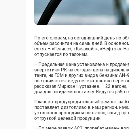
По его словам, на сегодняшний день по об
объем рассчитан на семь дней. В основно
сетях – «Гелиос», «Казахойл», «Нефтэк». Н
отпускается по талонам.
– Предельная цена установлена и продлена
энергетики РК на сегодня цена на дизельн
тенге, на ГСМ и других видов бензина: АИ-
поставляются, ведутся ежедневно перего
рассказал Миржан Нуртазиев. – 22 вагона,
два дня ожидаем поставку. Ведутся работ
Планово-предупредительный ремонт на 
поставляет дизтопливо в наш регион, нача
установок проводился поэтапно, завод пр
отгрузкой целевой продукции.
– По мере заявок АСЗ, прорабатываем воп