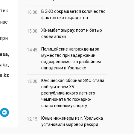
ктик
В ЗКО сокращается количество
16:00
фактов скотокрадства
 нас
Жиембет жырау: поэт и батыр
15:30
своей эпохи
 при
Полицейские награждены за
14:45
ева,
мужество при задержании
подозреваемого в разбойном
.kz,
нападении в Уральске
s.kz
Юношеская сборная ЗКО стала
12:30
победителем XV
республиканского летнего
чемпионата по пожарно-
спасательному спорту
Юные инженеры из г. Уральска
12:15
установили мировой рекорд