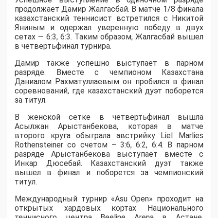
продолжает Дамир Жалгасбай. В матче 1/8 финала
казахстанский теннисист встретился с Никитой
Яниным и одержал уверенную победу в двух
сетах — 6:3, 6:3. Таким образом, Жалгасбай вышел
в четвертьфинал турнира.
Дамир также успешно выступает в парном
разряде. Вместе с чемпионом Казахстана
Даниалом Рахматуллаевым он пробился в финал
соревнований, где казахстанский дуэт поборется
за титул.
В женской сетке в четвертьфинал вышла
Асылжан Арыстанбекова, которая в матче
второго круга обыграла австрийку Liel Marlies
Rothensteiner со счетом – 3:6, 6:2, 6:4. В парном
разряде Арыстанбекова выступает вместе с
Инкар Дюсебай. Казахстанский дуэт также
вышел в финал и поборется за чемпионский
титул.
Международный турнир «Asu Open» проходит на
открытых хардовых кортах Национального
теннисного центра Beeline Arena в Астане.