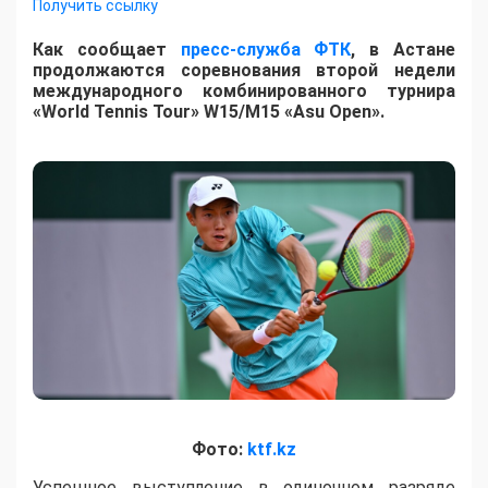
Получить ссылку
Как сообщает
пресс-служба ФТК
, в Астане
продолжаются соревнования второй недели
международного комбинированного турнира
«World Tennis Tour» W15/M15 «Asu Open».
Фото:
ktf.kz
Успешное выступление в одиночном разряде