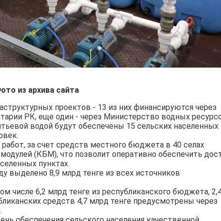
ото из архива сайта
раструктурных проектов - 13 из них финансируются через
тарии РК, еще один - через Министерство водных ресурс
итьевой водой будут обеспечены 15 сельских населенных
овек.
абот, за счет средств местного бюджета в 40 селах
модулей (КБМ), что позволит оперативно обеспечить дос
аселенных пунктах.
ду выделено 8,9 млрд тенге из всех источников
 том числе 6,2 млрд тенге из республиканского бюджета, 2,
убликанских средств 4,7 млрд тенге предусмотрены через
.
ень обеспечения сельского населения качественной