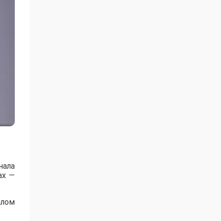
нала
ах —
алом