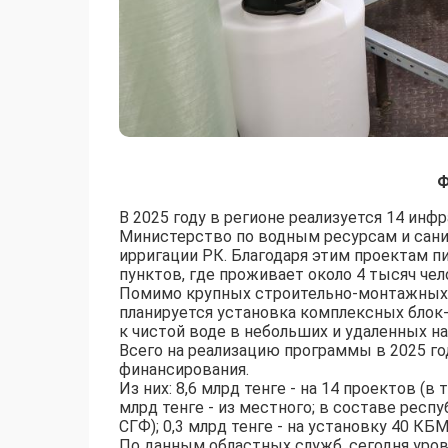
Ф
В 2025 году в регионе реализуется 14 инф
Министерство по водным ресурсам и сани
ирригации РК. Благодаря этим проектам п
пунктов, где проживает около 4 тысяч чел
Помимо крупных строительно-монтажных р
планируется установка комплексных блок-
к чистой воде в небольших и удаленных н
Всего на реализацию программы в 2025 го
финансирования.
Из них: 8,6 млрд тенге - на 14 проектов (в
млрд тенге - из местного; в составе респ
СГФ); 0,3 млрд тенге - на установку 40 КБМ
По данным областных служб, сегодня уров