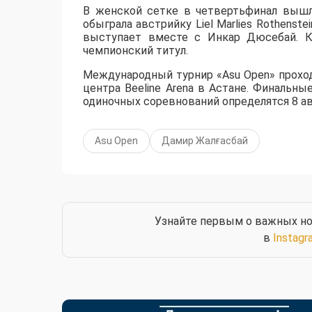
В женской сетке в четвертьфинал вышл
обыграла австрийку Liel Marlies Rothenste
выступает вместе с Инкар Дюсебай. К
чемпионский титул.
Международный турнир «Asu Open» прохо
центра Beeline Arena в Астане. Финальны
одиночных соревнований определятся 8 ав
Asu Open
Дамир Жалғасбай
Узнайте первым о важных но
в
Instagr