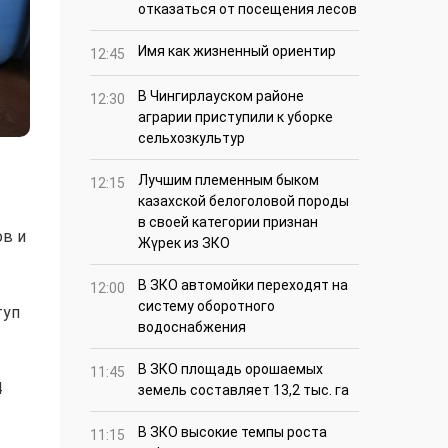
отказаться от посещения лесов
Имя как жизненный ориентир
12:45
В Чингирлауском районе
12:30
аграрии приступили к уборке
сельхозкультур
Лучшим племенным быком
12:15
казахской белоголовой породы
в своей категории признан
ов и
Жүрек из ЗКО
В ЗКО автомойки переходят на
12:00
систему оборотного
туп
водоснабжения
В ЗКО площадь орошаемых
11:45
4
земель составляет 13,2 тыс. га
В ЗКО высокие темпы роста
11:15