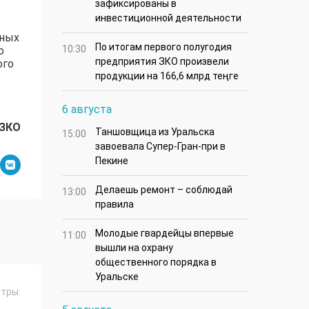
зафиксированы в
инвестиционной деятельности
нных
По итогам первого полугодия
10:30
о
предприятия ЗКО произвели
ого
продукции на 166,6 млрд теңге
6 августа
 ЗКО
Таншовщица из Уральска
15:00
завоевала Супер-Гран-при в
Пекине
Делаешь ремонт – соблюдай
13:00
правила
Молодые гвардейцы впервые
11:00
вышли на охрану
общественного порядка в
Уральске
тры: