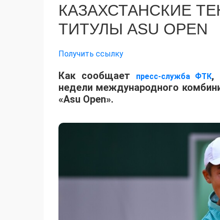
КАЗАХСТАНСКИЕ Т
ТИТУЛЫ ASU OPEN
Получить ссылку
Как сообщает
,
пресс-служба ФТК
недели международного комбинир
«Asu Open».