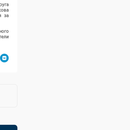
руга
кова
я за
ного
тели