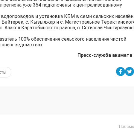
ел региона уже 354 подключены к централизованному
 водопроводов и установка КБМ в семи сельских населё
а Бәйтерек, с. Кызылжар и с. Магистральное Теректинског
с. Алакол Каратобинского района, с. Сегизсай Чингирлауск
казатель 100% обеспечения сельского населения чистой
ченных ведомствах.
Пресс-служба акимата
кты
Просмо