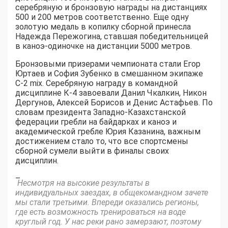
серебряную и бронзовую награды на дистанциях
500 и 200 метров соответственно. Еще одну
золотую медаль в копилку сборной принесла
Надежда Пережогина, ставшая победительницей
в каноэ-одиночке на дистанции 5000 метров.
Бронзовыми призерами чемпионата стали Егор
Юртаев и София Зубенко в смешанном экипаже
С-2 mix. Серебряную награду в командной
дисциплине К-4 завоевали Данил Чкалкин, Никон
Дергунов, Алексей Борисов и Денис Астафьев. По
словам президента Западно-Казахстанской
федерации гребли на байдарках и каноэ и
академической гребле Юрия Казанина, важным
достижением стало то, что все спортсмены
сборной сумели выйти в финалы своих
дисциплин.
–
Несмотря на высокие результаты в
индивидуальных заездах, в общекомандном зачете
мы стали третьими. Впереди оказались регионы,
где есть возможность тренироваться на воде
круглый год. У нас реки рано замерзают, поэтому