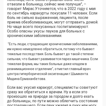
отвезли в больницу, сейчас мне получше", –
говорит Мирас.Уточняется, что в 2022 году с мая
по сентябрь каракурты покусали 11 человек. Если
боль не сильно выраженная, пациента, после
приема обезболивающих, могут отправить домой.
Но чаще всего покусанных госпитализируют.
Особо опасны укусы пауков для больных с
хроническими заболеваниями.
"Есть люди, страдающие хроническими заболеваниями,
им нужно немедленно обратиться, потому что бывают
тяжелые последствия. Боль бывает до такой степени
сильная, что бывает развивается парез кишечника. Если
тяжелая форма, мы таких больных даже кладем в
реанимационное отделение", отметил главный врач
центра гиперборической оксигенации г.Шымкента
Мадина Ермаханбетова.
Если вас укусил каракурт, специалисты советуют
сразу же обратиться к врачам. Ну а если это
произошло на природе за городом и долго ехать
до больницы, по пути можно облегчить состояние
пострадавшего. Если паук ужалил в руку или ногу,